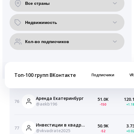
Топ-100 групп ВКонтакте
Подписчики
VR
Аренда Екатеринбург
51.0K
120.
76
@aekb196
-150
+1.1
Инвестиции в квадрате
50.9K
3.7
77
@vkvadrate2025
-52
+0.0