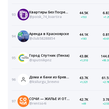
Квартиры Без Посредника Челябинск Сдать Продать
44.5K
6.8
93
@poisk_74_kvartira
+153
+1.
Аренда в Красноярске
44.1K
0.8
94
@club58288854
+183
+0.6
Город Спутник (Пенза)
43.8K
144.
95
@sputnikpnz
+1,310
+95.
Дома и бани из бревна. Ксилургу
43.7K
61.5
96
@ksilurgu_brevno
+1,321
+2.7
СОЧИ — ЖИЛЬЕ И ОТДЫХ
42.7K
3.7
97
@rentso4i
+49
+2.5