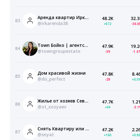
Аренда квартир Иркутск
48.2K
32.3
83
@irkarenda38
+872
-36.
Town Бойко | агентство недвижимости
47.9K
19.2
84
@towngroupestate
-39
-1.4
Дом красивой жизни
47.8K
8.4
85
@do_perfect
-29
+0.0
Жилье от хозяев Севастополь БЕЗ ПОСРЕДНИКОВ
47.7K
1.2
86
@ot_xozyaev
+94
-3.
Снять Квартиру или Сдать | Аренда в Челябинске
47.2K
2.2
87
@snyat
+160
+0.8