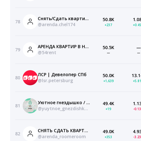
Снять/Сдать квартиру в Челябинске/Аренда
50.8K
1.0
78
@arenda.chel174
+237
+0.4
АРЕНДА КВАРТИР В НОВОСИБИРСКЕ БЕЗ ПОСРЕДНИКОВ
50.5K
—
79
@54rent
—
—
ЛСР | Девелопер СПб
50.0K
13.1
80
@lsr.petersburg
+1,639
+5.8
Уютное гнездышко / поиск жилья и соседей / МСК
49.4K
1.1
81
@yuytnoe_gnezdishko_msk
+19
-0.1
СНЯТЬ СДАТЬ КВАРТИРУ КОМНАТУ В ПЕРМИ
49.0K
4.9
82
@arenda_roomeroom
+353
-3.2