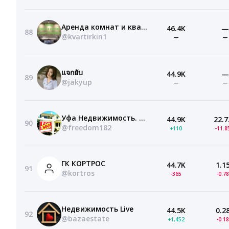
Аренда комнат и квартир в Санкт-Петербурге — СПБ
46.4K
—
88
@kvartirkin1
—
—
แจกยับ
44.9K
—
89
@jakyup
—
—
Уфа Недвижимость. Купить, снять, дом, квартиру,
44.9K
22.7
90
@freedom182
+110
-11.
ГК КОРТРОС
44.7K
1.1
91
@kortros
-365
-0.7
Недвижимость Live
44.5K
0.2
92
@bazaestate
+1,452
-0.1