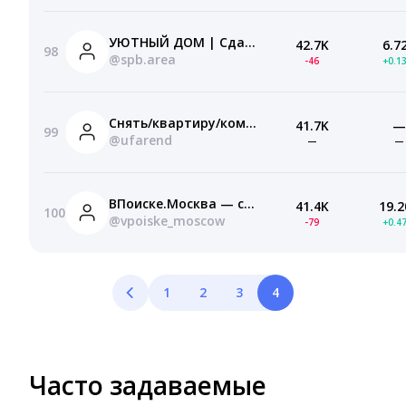
УЮТНЫЙ ДОМ | Сдам | Сниму | Квартиру | Комнату |
42.7K
6.7
98
@spb.area
-46
+0.1
Снять/квартиру/комнату в Уфе
41.7K
—
99
@ufarend
—
—
ВПоиске.Москва — снять квартиру/комнату | Аренда
41.4K
19.2
100
@vpoiske_moscow
-79
+0.4
1
2
3
4
Часто задаваемые