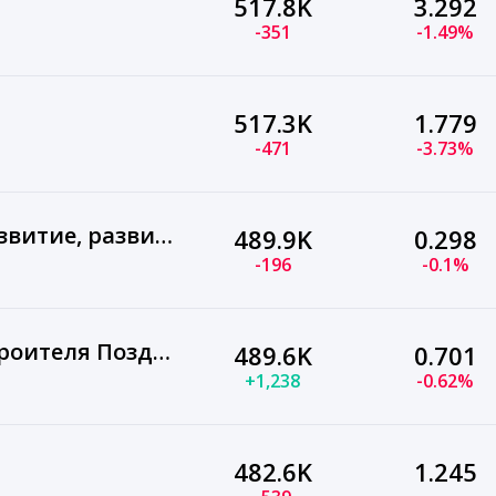
517.8K
3.292
-351
-1.49%
517.3K
1.779
-471
-3.73%
Детские поделки, развитие, развивашки для детей
489.9K
0.298
-196
-0.1%
Открытки с Днём Строителя Поздравления на День
489.6K
0.701
+1,238
-0.62%
482.6K
1.245