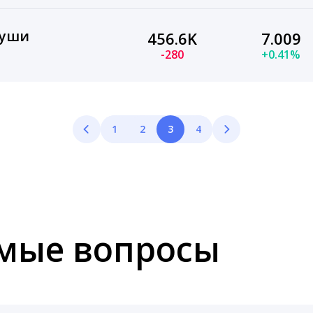
души
456.6K
7.009
-280
+0.41%
1
2
3
4
емые вопросы