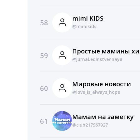
mimi KIDS
58
@mimikids
Простые мамины хи
59
@jurnal.edinstvennaya
Мировые новости
60
@love_is_always_hope
Мамам на заметку
61
@club217967927