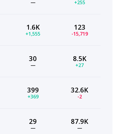
—
+255
1.6K
123
+1,555
-15,719
30
8.5K
—
+27
399
32.6K
+369
-2
29
87.9K
—
—