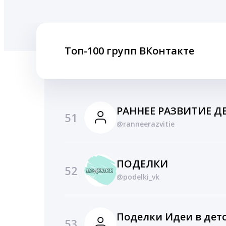
Топ-100 групп ВКонтакте
51
@ranneerazvitie
ПОДЕЛКИ
52
@podelki_vk
53