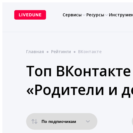
Перейти
к
Сервисы
Ресурсы
Инструме
содержимому
Главная
●
Рейтинги
●
ВКонтакте
Топ ВКонтакте 
«Родители и д