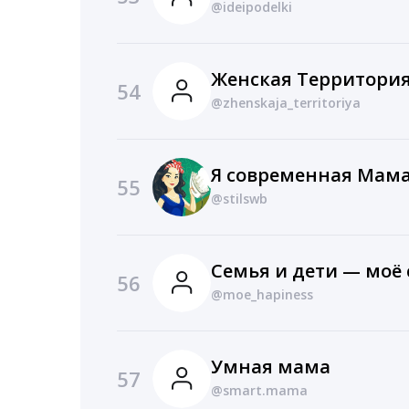
@ideipodelki
Женская Территори
54
@zhenskaja_territoriya
Я современная Мам
55
@stilswb
Семья и дети — моё 
56
@moe_hapiness
Умная мама
57
@smart.mama