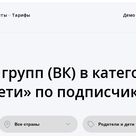
нты
Тарифы
Демо
групп (ВК) в кате
ети» по подписчи