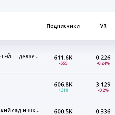
Подписчики
VR
РАННЕЕ РАЗВИТИЕ ДЕТЕЙ — делаем детство ярче
611.6K
0.226
-555
-0.24%
606.8K
3.129
+310
-0.2%
Поделки Идеи в детский сад и школу
600.5K
0.336