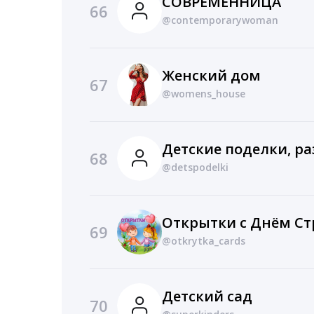
СОВРЕМЕННИЦА
66
@contemporarywoman
Женский дом
67
@womens_house
68
@detspodelki
69
@otkrytka_cards
Детский сад
70