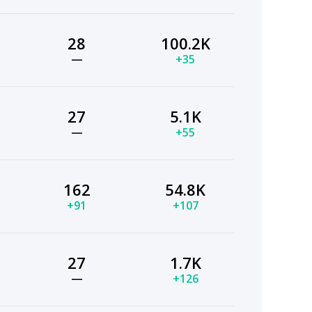
28
100.2K
—
+35
27
5.1K
—
+55
162
54.8K
+91
+107
27
1.7K
—
+126