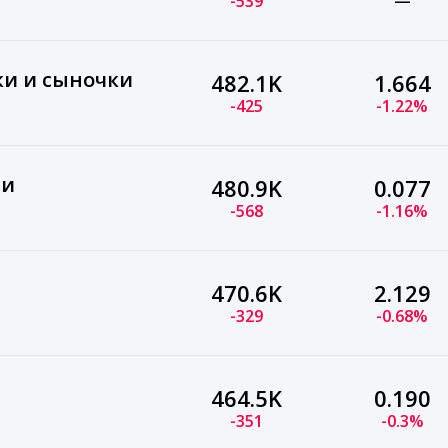
-539
—
и и сыночки
482.1K
1.664
-425
-1.22%
ли
480.9K
0.077
-568
-1.16%
470.6K
2.129
-329
-0.68%
464.5K
0.190
-351
-0.3%