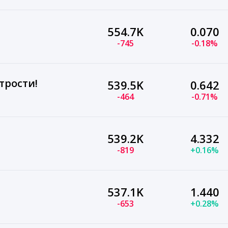
554.7K
0.070
-745
-0.18%
трости!
539.5K
0.642
-464
-0.71%
539.2K
4.332
-819
+0.16%
537.1K
1.440
-653
+0.28%