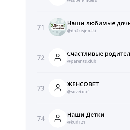
@superkinders
Наши любимые дочк
71
@do4kisjno4ki
Счастливые родите
72
@parents.club
ЖЕНСОВЕТ
73
@sovetoof
Наши Детки
74
@kud121