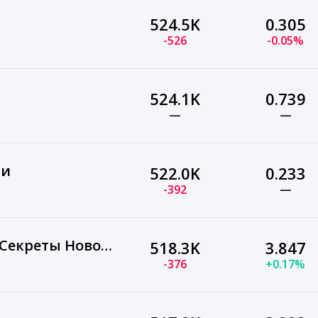
524.5K
0.305
-526
-0.05%
524.1K
0.739
—
—
ли
522.0K
0.233
-392
—
Мама Дети Семья ☼ Секреты Новоиспеченной Мамочки
518.3K
3.847
-376
+0.17%