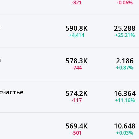
-821
-0.06%
я
590.8K
25.288
+4,414
+25.21%
а
578.3K
2.186
-744
+0.87%
счастье
574.2K
16.364
-117
+11.16%
569.4K
10.648
-501
+0.03%