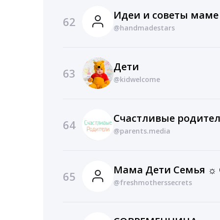
Идеи и советы маме
62
@handmadestars
Дети
63
@kidwelcome
Счастливые родите
64
@parents.media
65
@freshmotherssecrets