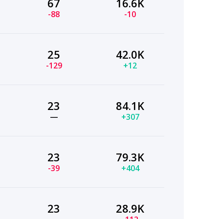
67
16.6K
-88
-10
25
42.0K
-129
+12
23
84.1K
—
+307
23
79.3K
-39
+404
23
28.9K