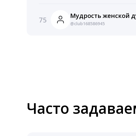
Мудрость женской 
75
@club168586945
Часто задава