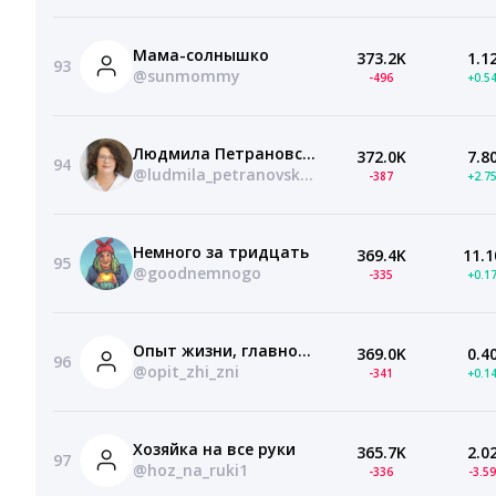
Мама-солнышко
373.2K
1.1
93
@sunmommy
-496
+0.5
Людмила Петрановская. Семейный психолог.
372.0K
7.8
94
@ludmila_petranovskaya
-387
+2.7
Немного за тридцать
369.4K
11.1
95
@goodnemnogo
-335
+0.1
Опыт жизни, главное семья
369.0K
0.4
96
@opit_zhi_zni
-341
+0.1
Хозяйка на все руки
365.7K
2.0
97
@hoz_na_ruki1
-336
-3.5