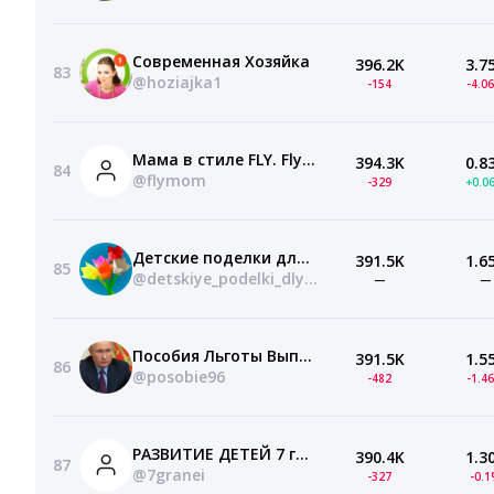
Современная Хозяйка
396.2K
3.7
83
@hoziajka1
-154
-4.0
Мама в стиле FLY. Flylady
394.3K
0.8
84
@flymom
-329
+0.0
Детские поделки для детей и родителей
391.5K
1.6
85
@detskiye_podelki_dlya_detey
—
—
Пособия Льготы Выплаты от Президента РФ
391.5K
1.5
86
@posobie96
-482
-1.4
РАЗВИТИЕ ДЕТЕЙ 7 граней Материнства
390.4K
1.3
87
@7granei
-327
-0.