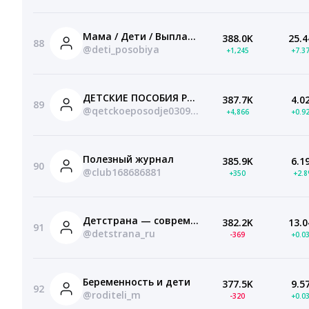
Мама / Дети / Выплаты
388.0K
25.4
88
@deti_posobiya
+1,245
+7.3
ДЕТСКИЕ ПОСОБИЯ РОССИИ
387.7K
4.0
89
@qetckoeposodje03092021
+4,866
+0.9
Полезный журнал
385.9K
6.1
90
@club168686881
+350
+2.
Детстрана — современное медиа для родителей
382.2K
13.0
91
@detstrana_ru
-369
+0.0
Беременность и дети
377.5K
9.5
92
@roditeli_m
-320
+0.0