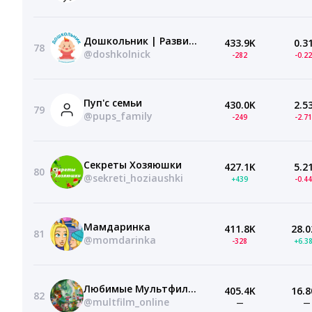
Дошкольник | Развитие и обучение малышей
433.9K
0.3
78
@doshkolnick
-282
-0.2
Пуп'с семьи
430.0K
2.5
79
@pups_family
-249
-2.7
Секреты Хозяюшки
427.1K
5.2
80
@sekreti_hoziaushki
+439
-0.4
Мамдаринка
411.8K
28.0
81
@momdarinka
-328
+6.3
Любимые Мультфильмы
405.4K
16.8
82
@multfilm_online
—
—