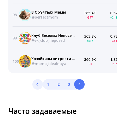
В Объятьях Мамы
365.4K
0.5
98
@perfectmom
-377
+0.1
Клуб Веселых Непосед- дошкольник,воспитатель.
363.8K
0.7
99
@vk_club_neposed
+817
-0.3
Хозяйкины хитрости и лайфхаки
360.9K
1.8
100
@mama_idealnaya
-50
-2.
1
2
3
4
Часто задаваемые