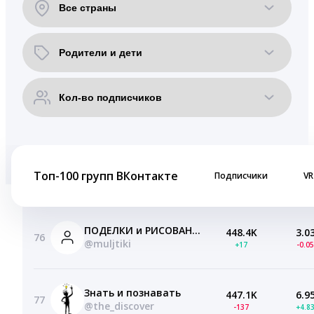
Топ-100 групп ВКонтакте
Подписчики
VR
ПОДЕЛКИ и РИСОВАНИЕ
448.4K
3.0
76
@muljtiki
+17
-0.0
Знать и познавать
447.1K
6.9
77
@the_discover
-137
+4.8