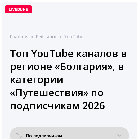
Перейти
к
содержимому
Главная
●
Рейтинги
●
YouTube
Топ YouTube каналов в
регионе «Болгария», в
категории
«Путешествия» по
подписчикам 2026