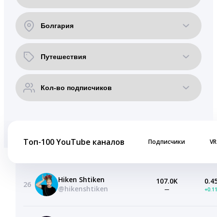
Топ-100 YouTube каналов
Подписчики
VR
Hiken Shtiken
107.0K
0.4
26
@hikenshtiken
—
+0.1