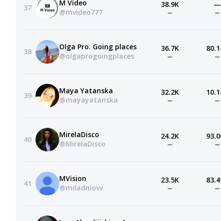
M Video
38.9K
—
37
@mvideo777
—
—
Olga Pro. Going places
36.7K
80.1
38
@olgaprogoingplaces
—
—
Maya Yatanska
32.2K
10.1
39
@mayayatanska
—
—
MirelaDisco
24.2K
93.0
40
@MirelaDisco
—
—
MVision
23.5K
83.4
41
@miladniovv
—
—