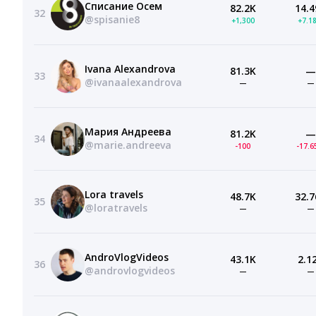
Списание Осем
82.2K
14.4
32
@spisanie8
+1,300
+7.1
Ivana Alexandrova
81.3K
—
33
@ivanaalexandrova
—
—
Мария Андреева
81.2K
—
34
@marie.andreeva
-100
-17.
Lora travels
48.7K
32.7
35
@loratravels
—
—
AndroVlogVideos
43.1K
2.1
36
@androvlogvideos
—
—