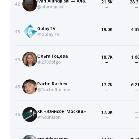
Ivan Alandjiiski — Аланджийски
21.5K
28.3
42
@alandjiiski
—
—
GplayTV
19.0K
4.3
43
@GplayTV
—
—
Ольга Гоцева
18.7K
1.6
44
@2703olga
—
—
Racho Rachev
17.7K
6.2
45
@RachoRachev
—
—
ХК «Юнисон-Москва»
17.0K
—
46
@hcunison
—
—
provideozcom