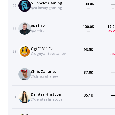
STINWAY Gaming
104.0K
—
27
@stinwaygaming
—
—
ARTi TV
100.0K
17.0
28
@artitv
—
-15.
Ogi “131” Cv
93.5K
—
29
@ognyantsvetanov
—
-0.8
Chris Zahariev
87.8K
—
30
@chriszahariev
—
—
Denitsa Hristova
85.1K
—
31
@denitsahristova
—
—