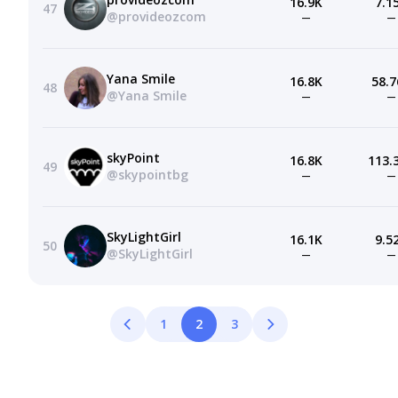
16.9K
7.1
47
@provideozcom
—
—
Yana Smile
16.8K
58.7
48
@Yana Smile
—
—
skyPoint
16.8K
113.
49
@skypointbg
—
—
SkyLightGirl
16.1K
9.5
50
@SkyLightGirl
—
—
1
2
3