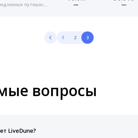
—
—
@Ходи-Смотри, мастерская медленных путешествий
1
2
3
емые вопросы
ет LiveDune?