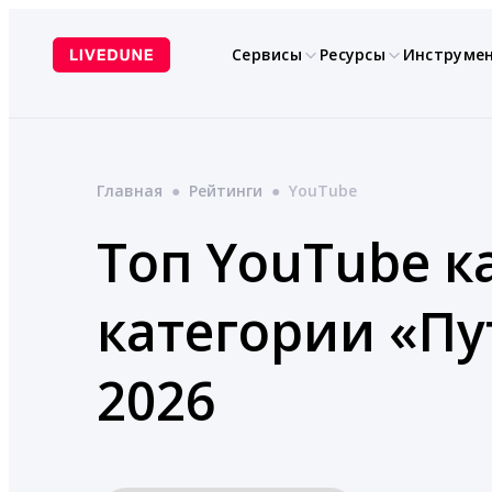
Перейти
к
Сервисы
Ресурсы
Инструме
содержимому
Главная
●
Рейтинги
●
YouTube
Топ YouTube к
категории «П
2026