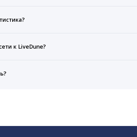
ов, комментариев, кликов, репостов, охватов и динам
ие посты и присылаем автоматические отчеты с метрик
тистика?
рентным и своим аккаунтам за 1 год при использовании
тарифа Бизнес отображаются сведения за 3 года, а при
ети к LiveDune?
, работаем с соцсетями только через официальный API,
ть?
cebook, ВКонтакте, Telegram, Одноклассники, X, LinkedIn