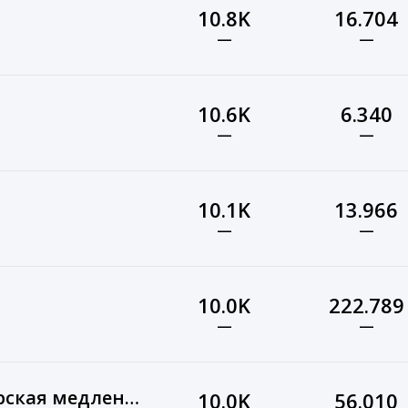
10.8K
16.704
—
—
10.6K
6.340
—
—
10.1K
13.966
—
—
10.0K
222.789
—
—
Ходи-Смотри, мастерская медленных путешествий
10.0K
56.010