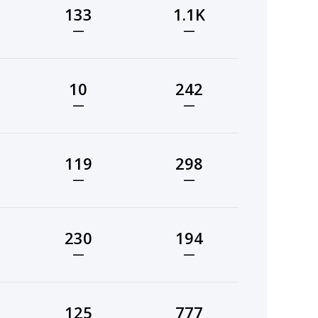
133
1.1K
—
—
10
242
—
—
119
298
—
—
230
194
—
—
125
777