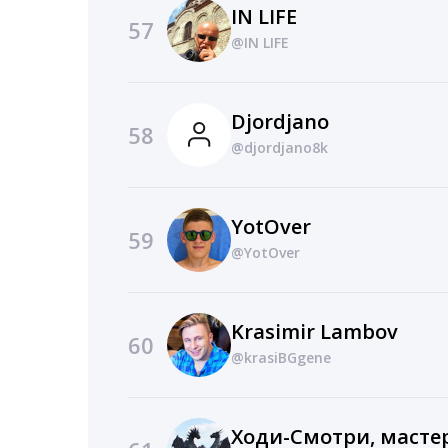
IN LIFE
57
@IN LIFE
Djordjano
58
@djordjano8k
YotOver
59
@YotOver
Krasimir Lambov
60
@krasiBGgene