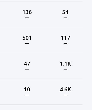
136
54
—
—
501
117
—
—
47
1.1K
—
—
10
4.6K
—
—