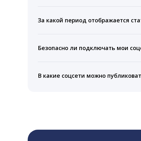
Мы собираем данные по количеству лайк
время для публикации, показываем лучш
За какой период отображается ста
Вы можете изучить статистику по конку
подключении тарифа Блогер. При оплате 
Безопасно ли подключать мои соцс
5 лет.
Да, мы не запрашиваем логины и пароли
информацию третьим лицам.
В какие соцсети можно публикова
LiveDune публикует посты в Instagram, Fa