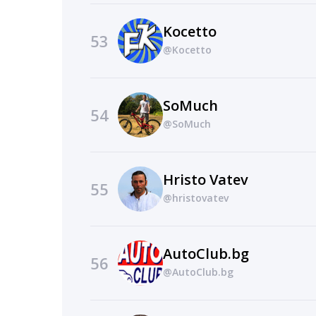
Kocetto
53
@Kocetto
SoMuch
54
@SoMuch
Hristo Vatev
55
@hristovatev
AutoClub.bg
56
@AutoClub.bg