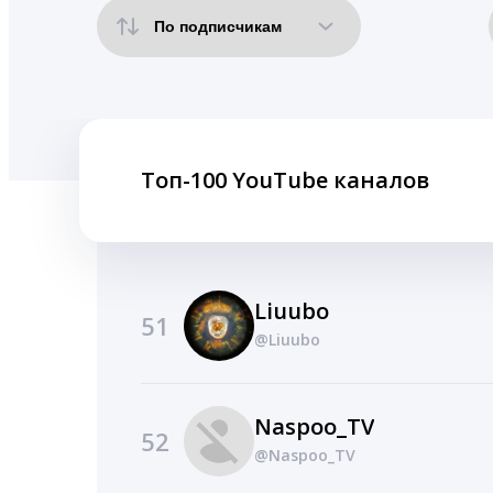
Топ-100 YouTube каналов
Liuubo
51
@Liuubo
Naspoo_TV
52
@Naspoo_TV