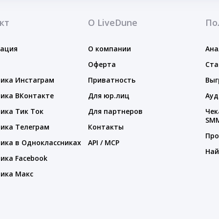
кт
О LiveDune
По
тация
О компании
Ана
Оферта
Ста
ика Инстаграм
Приватность
Выг
ика ВКонтакте
Для юр.лиц
Ауд
ика Тик Ток
Для партнеров
Чек
SM
ика Телеграм
Контакты
Про
ика в Одноклассниках
API / MCP
Най
ика Facebook
ика Макс