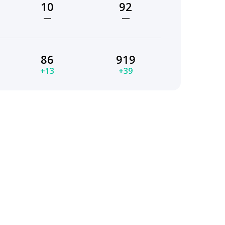
10
92
—
—
86
919
+13
+39