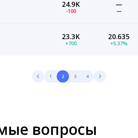
24.9K
—
-100
—
23.3K
20.635
+700
+5.37%
1
2
3
4
емые вопросы