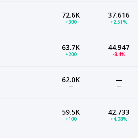
72.6K
37.616
+300
+2.51%
63.7K
44.947
+200
-8.4%
62.0K
—
—
—
59.5K
42.733
+100
+4.08%