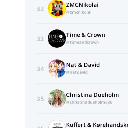
ZMCNikolai
32
@zmcnikolai
Time & Crown
33
@timeandcrown
Nat & David
34
@natdavid
Christina Dueholm
35
@christinadueholm686
Kuffert & Kørehandsk