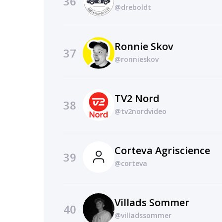
36
@dreboldt
Ronnie Skov
37
@ronnieskov
TV2 Nord
38
@tv2nordvideo
Corteva Agriscience
39
@corteva
Villads Sommer
40
@villadssommer