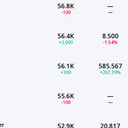
56.8K
—
-100
—
56.4K
8.500
+3,000
-1.54%
56.1K
585.567
+300
+267.39%
55.6K
—
-100
—
er
52.9K
20.817