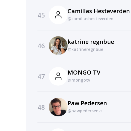
Camillas Hesteverden
45
@camillashesteverden
katrine regnbue
46
@katrineregnbue
MONGO TV
47
@mongotv
Paw Pedersen
48
@pawpedersen-s