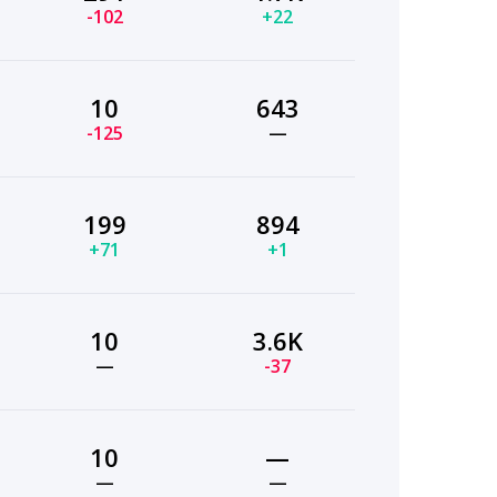
-102
+22
10
643
-125
—
199
894
+71
+1
10
3.6K
—
-37
10
—
—
—