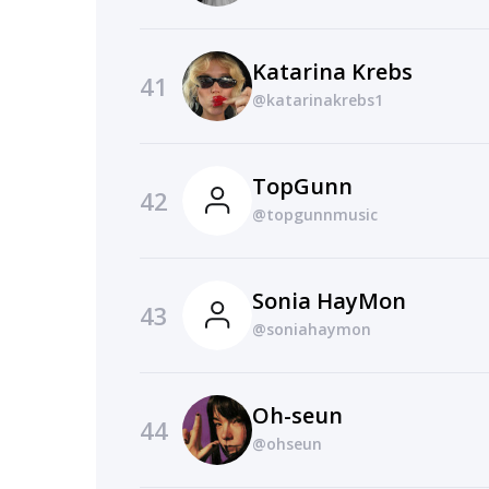
Katarina Krebs
41
@katarinakrebs1
TopGunn
42
@topgunnmusic
Sonia HayMon
43
@soniahaymon
Oh-seun
44
@ohseun