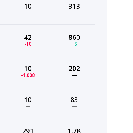
10
313
—
—
42
860
-10
+5
10
202
-1,008
—
10
83
—
—
291
1.7K