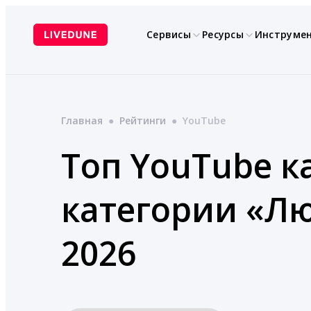
Перейти
к
Сервисы
Ресурсы
Инструме
содержимому
Главная
●
Рейтинги
●
YouTube
Топ YouTube к
категории «Лю
2026