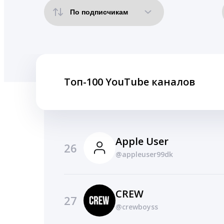
Топ-100 YouTube каналов
Apple User
26
@appleuser99dk
CREW
27
@crewboyss