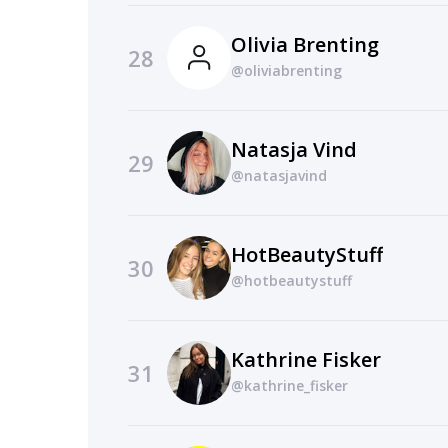
Olivia Brenting
28
@oliviabrenting
Natasja Vind
29
@natasjavind
HotBeautyStuff
30
@hotbeautystuff
Kathrine Fisker
31
@kathrine_fisker