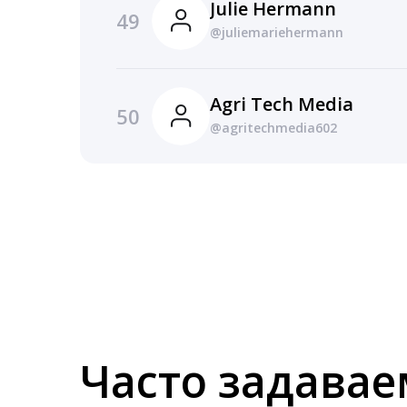
Julie Hermann
49
@juliemariehermann
Agri Tech Media
50
@agritechmedia602
Часто задава