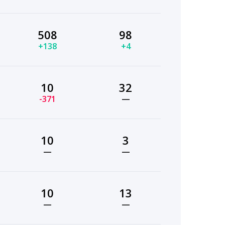
508
98
+138
+4
10
32
-371
—
10
3
—
—
10
13
—
—