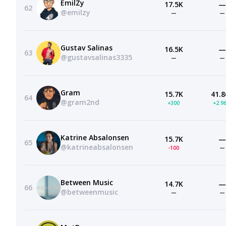
EmilZy
17.5K
—
62
@emilzy
—
—
Gustav Salinas
16.5K
—
63
@gustavsalinas3335
—
—
Gram
15.7K
41.8
64
@gram2nd
+300
+2.9
Katrine Absalonsen
15.7K
—
65
@katrineabsalonsen
-100
—
Between Music
14.7K
—
66
@betweenmusic
—
—