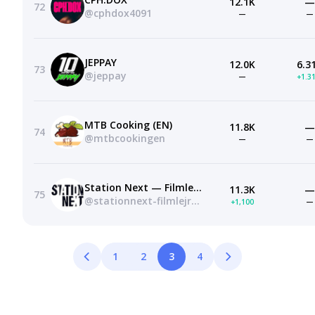
12.1K
—
72
@cphdox4091
—
—
JEPPAY
12.0K
6.3
73
@jeppay
—
+1.3
MTB Cooking (EN)
11.8K
—
74
@mtbcookingen
—
—
Station Next — Filmlejrskoler
11.3K
—
75
@stationnext-filmlejrskoler4351
+1,100
—
1
2
3
4