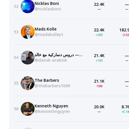
Nicklas Boni
22.4K
—
52
@nicklasboni
—
—
Mads Kolle
22.4K
182.
53
@madskolleyt
+200
-2.0
دروس دنماركية مع خالد — Danskundervisning på arabisk med Khaled
21.4K
—
54
@dansk-arabisk
+100
—
The Barbers
21.1K
—
55
@thebarbers1069
-100
—
Kenneth Nguyen
20.0K
8.7
56
@kennethnguyen
—
+5.1