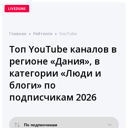
Перейти
к
содержимому
Главная
●
Рейтинги
●
YouTube
Топ YouTube каналов в
регионе «Дания», в
категории «Люди и
блоги» по
подписчикам 2026