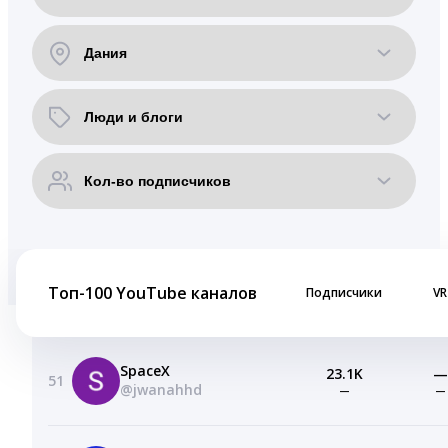
Топ-100 YouTube каналов
Подписчики
VR
SpaceX
23.1K
—
51
@jwanahhd
—
—