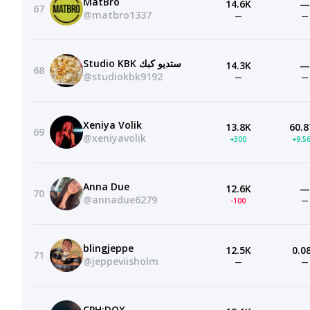
MatBro
14.6K
—
67
@matbro1337
—
—
Studio KBK ستديو كبك
14.3K
—
68
@studiokbk9192
—
—
Xeniya Volik
13.8K
60.8
69
@xeniyavolik
+300
+9.5
Anna Due
12.6K
—
70
@annadue6279
-100
—
blingjeppe
12.5K
0.0
71
@jeppeviisholm
—
—
CPH:DOX