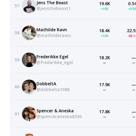
Jens The Beast
19.6K
0.5
57
@jensthebeast1
+100
+0.5
Mathilde Ravn
18.4K
22.5
58
@mathilderavnc
+100
-68.
Frederikke Egel
18.2K
—
59
@frederikke_egel
—
—
DobbeltA
17.9K
—
60
@dobbelta1088
—
—
Spencer & Aneska
17.8K
—
61
@spenceraneska8326
—
—