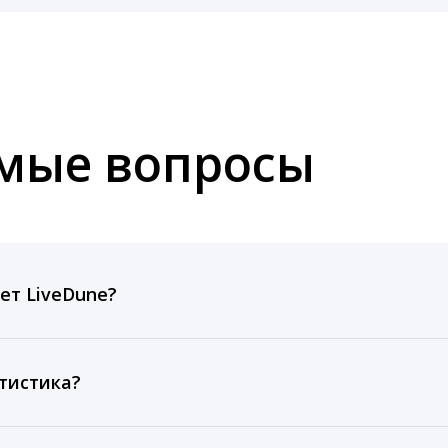
емые вопросы
ет LiveDune?
ов, комментариев, кликов, репостов, охватов и динам
ие посты и присылаем автоматические отчеты с метрик
тистика?
рентным и своим аккаунтам за 1 год при использовании