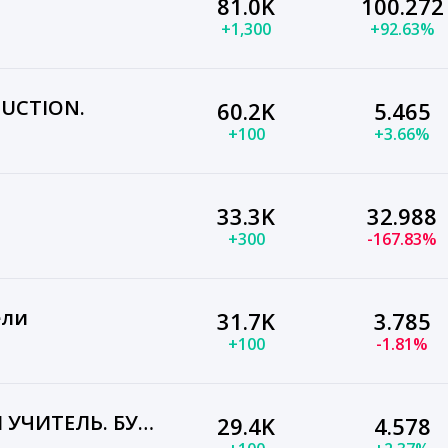
81.0K
100.272
+1,300
+92.63%
DUCTION.
60.2K
5.465
+100
+3.66%
33.3K
32.988
+300
-167.83%
ели
31.7K
3.785
+100
-1.81%
ЛУЧШИЙ ДУХОВНЫЙ УЧИТЕЛЬ. БУДДА БОДХИСАТТВА 21 ВЕКА
29.4K
4.578