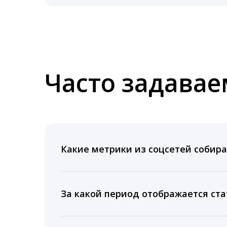
Часто задава
Какие метрики из соцсетей собира
Мы собираем данные по количеству лайк
время для публикации, показываем лучш
За какой период отображается ста
Вы можете изучить статистику по конку