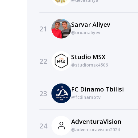
@devasuriya
Sarvar Aliyev
21
@orxanaliyev
Studio MSX
22
@studiomsx4506
FC Dinamo Tbilisi
23
@fcdinamotv
AdventuraVision
24
@adventuravision2024