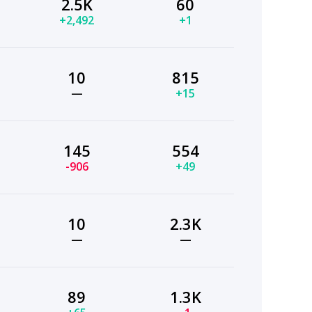
2.5K
60
+2,492
+1
10
815
—
+15
145
554
-906
+49
10
2.3K
—
—
89
1.3K