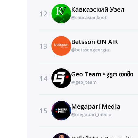
Кавказский Узел
12
@caucasianknot
Betsson ON AIR
13
@betssongeorgia
Geo Team • ჯეო თიმი
14
@geo_team
Megapari Media
15
@megapari_media