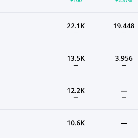
+100
+2.37%
22.1K
19.448
—
—
13.5K
3.956
—
—
12.2K
—
—
—
10.6K
—
—
—