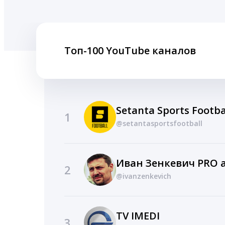
Топ-100 YouTube каналов
Setanta Sports Footba
1
@setantasportsfootball
Иван Зенкевич PRO 
2
@ivanzenkevich
TV IMEDI
3