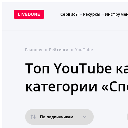
Перейти
к
Сервисы
Ресурсы
Инструме
содержимому
Главная
●
Рейтинги
●
YouTube
Топ YouTube к
категории «Сп