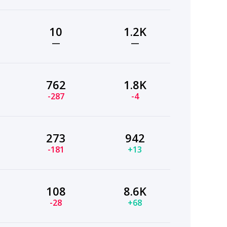
10
1.2K
—
—
762
1.8K
-287
-4
273
942
-181
+13
108
8.6K
-28
+68