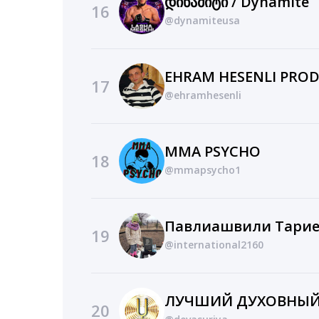
დინამიტი / Dynamite
16
@dynamiteusa
EHRAM HESENLI PRO
17
@ehramhesenli
MMA PSYCHO
18
@mmapsycho1
Павлиашвили Тари
19
@international2160
20