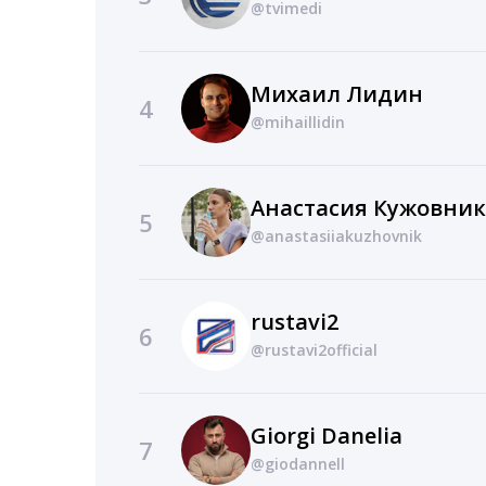
@tvimedi
Михаил Лидин
4
@mihaillidin
Анастасия Кужовник
5
@anastasiiakuzhovnik
rustavi2
6
@rustavi2official
Giorgi Danelia
7
@giodannell