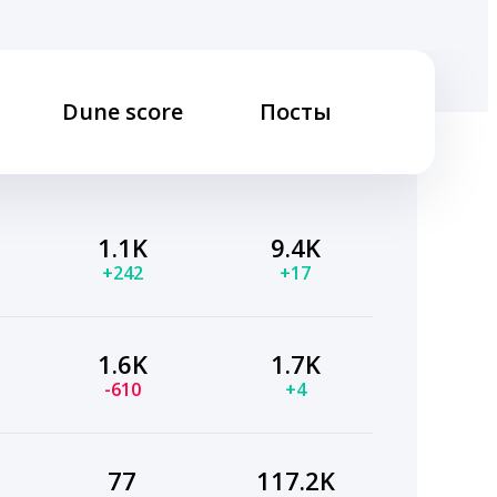
Dune score
Посты
1.1K
9.4K
+242
+17
1.6K
1.7K
-610
+4
77
117.2K