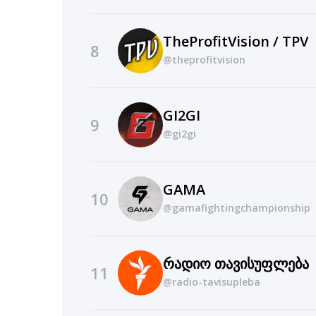
TheProfitVision / TPV
8
@theprofitvision
GI2GI
9
@gi2gi
GAMA
10
@gamafightingchampionship
რადიო თავისუფლება
11
@radio-tavisupleba