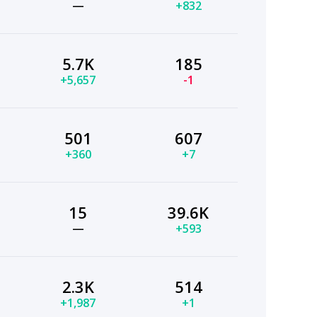
—
+832
5.7K
185
+5,657
-1
501
607
+360
+7
15
39.6K
—
+593
2.3K
514
+1,987
+1