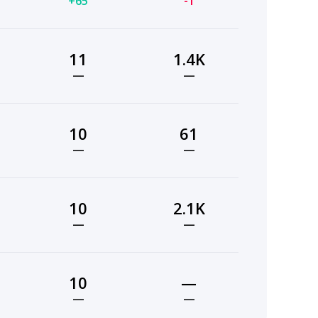
+65
-1
11
1.4K
—
—
10
61
—
—
10
2.1K
—
—
10
—
—
—