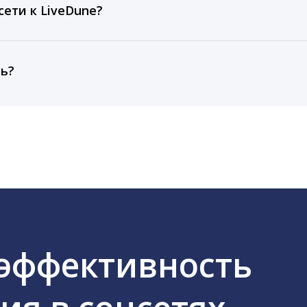
тарифа Бизнес отображаются сведения за 3 года, а при
ети к LiveDune?
, работаем с соцсетями только через официальный API,
ть?
cebook, ВКонтакте, Telegram, Одноклассники, X, LinkedIn
 эффективность