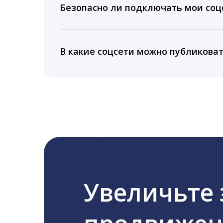
подключении тарифа Блогер. При оплате 
Безопасно ли подключать мои соцс
5 лет.
Да, мы не запрашиваем логины и пароли
информацию третьим лицам.
В какие соцсети можно публикова
LiveDune публикует посты в Instagram, Fa
Увеличьте