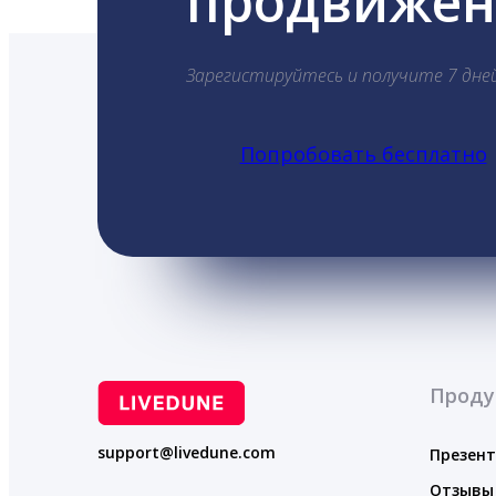
продвижени
Зарегистируйтесь и получите 7 дне
Попробовать бесплатно
Проду
support@livedune.com
Презен
Отзывы