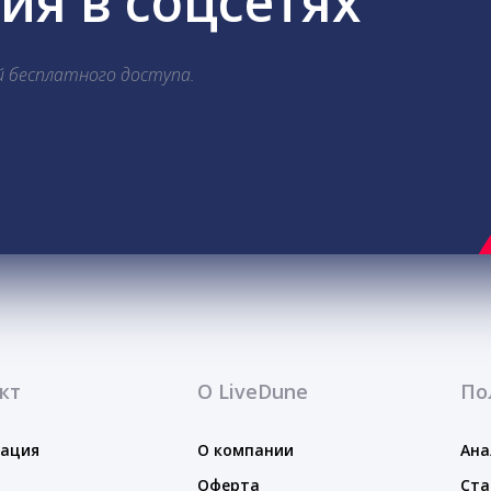
я в соцсетях
й бесплатного доступа.
кт
О LiveDune
По
тация
О компании
Ана
Оферта
Ста