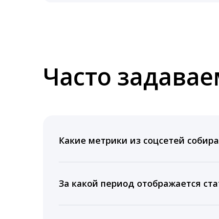
Часто задава
Какие метрики из соцсетей собира
Мы собираем данные по количеству лайк
время для публикации, показываем лучш
За какой период отображается ста
Вы можете изучить статистику по конку