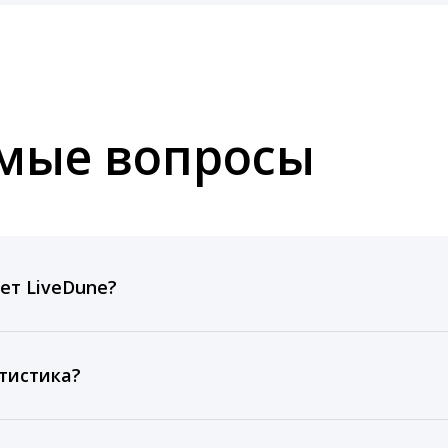
емые вопросы
ет LiveDune?
ов, комментариев, кликов, репостов, охватов и динам
ие посты и присылаем автоматические отчеты с метрик
тистика?
рентным и своим аккаунтам за 1 год при использовании