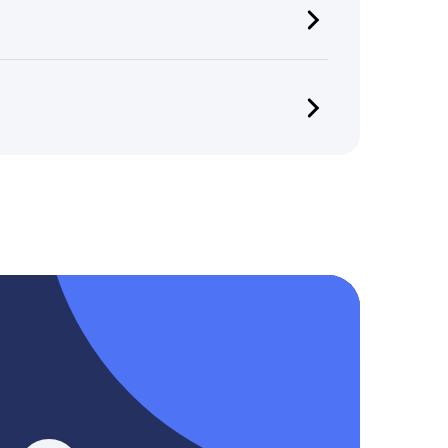
 тарифе Агентство максимальный срок –
 не храним и не передаём персональную
, YouTube, Tik-Tok и Threads.