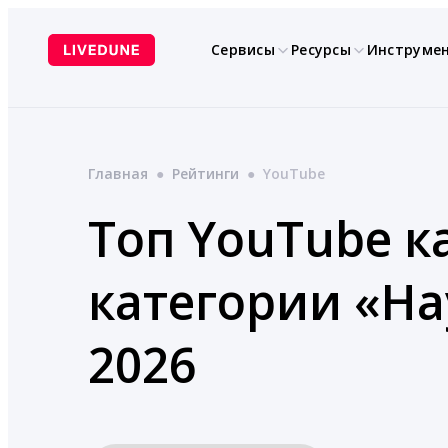
Перейти
к
Сервисы
Ресурсы
Инструме
содержимому
Главная
●
Рейтинги
●
YouTube
Топ YouTube ка
категории «На
2026