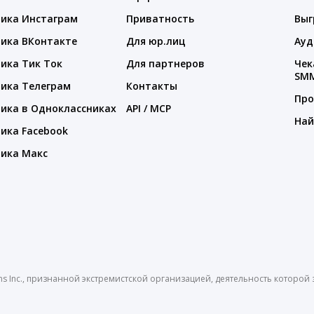
ика Инстаграм
Приватность
Выг
ика ВКонтакте
Для юр.лиц
Ауд
ика Тик Ток
Для партнеров
Чек
SM
ика Телеграм
Контакты
Про
ика в Одноклассниках
API / MCP
Най
ика Facebook
ика Макс
ms Inc., признанной экстремистской организацией, деятельность которо