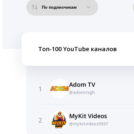
Топ-100 YouTube каналов
Adom TV
1
@adomtvgh
MyKit Videos
2
@mykitvideos5937