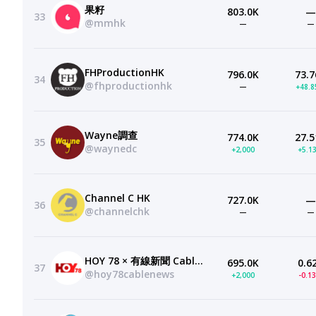
果籽
803.0K
—
33
@mmhk
—
—
FHProductionHK
796.0K
73.7
34
@fhproductionhk
—
+48.
Wayne調查
774.0K
27.5
35
@waynedc
+2,000
+5.1
Channel C HK
727.0K
—
36
@channelchk
—
—
HOY 78 × 有線新聞 Cable News
695.0K
0.6
37
@hoy78cablenews
+2,000
-0.1