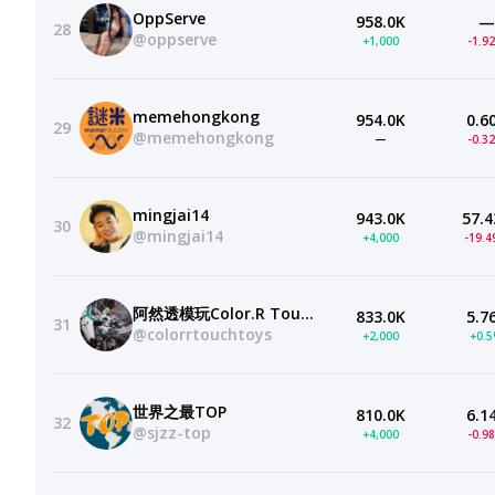
OppServe
958.0K
—
28
@oppserve
+1,000
-1.9
memehongkong
954.0K
0.6
29
@memehongkong
—
-0.3
mingjai14
943.0K
57.4
30
@mingjai14
+4,000
-19.
阿然透模玩Color.R Touch-Toys
833.0K
5.7
31
@colorrtouchtoys
+2,000
+0.
世界之最TOP
810.0K
6.1
32
@sjzz-top
+4,000
-0.9