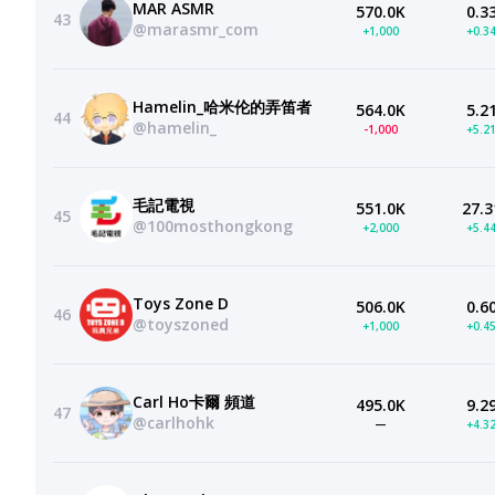
MAR ASMR
570.0K
0.3
43
@marasmr_com
+1,000
+0.3
Hamelin_哈米伦的弄笛者
564.0K
5.2
44
@hamelin_
-1,000
+5.2
毛記電視
551.0K
27.3
45
@100mosthongkong
+2,000
+5.4
Toys Zone D
506.0K
0.6
46
@toyszoned
+1,000
+0.4
Carl Ho卡爾 頻道
495.0K
9.2
47
@carlhohk
—
+4.3