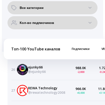
Топ-100 YouTube каналов
Подписчики
VR
ejunky66
988.0K
1.7
26
@ejunky66
-2,000
-0.2
REWA Technology
966.0K
11.8
27
@rewatechnology2008
+8,000
+3.1