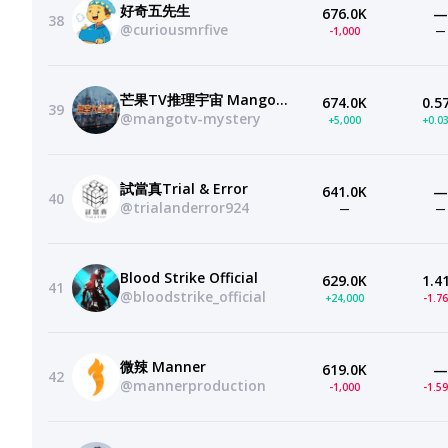
好奇五先生
676.0K
—
38
@curiousmrfive
-1,000
—
芒果TV推理宇宙 MangoTV Mystery Official Channel
674.0K
0.5
39
@mangotv-mystery
+5,000
+0.0
試當真Trial & Error
641.0K
—
40
@trialanderror924
—
—
Blood Strike Official
629.0K
1.4
41
@bloodstrike_official
+24,000
-1.7
微辣 Manner
619.0K
—
42
@mannerproduction
-1,000
-1.5