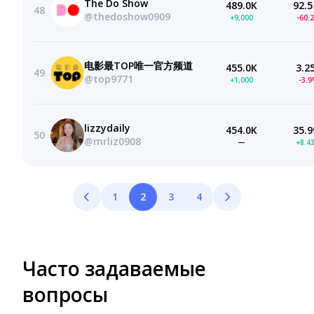
The Do Show
489.0K
92.5
48
@thedoshow0909
+9,000
-60.
电影最TOP唯一官方频道
455.0K
3.2
49
@top9771
+1,000
-3.
lizzydaily
454.0K
35.9
50
@mrliz0908
—
+8.4
1
2
3
4
Часто задаваемые
вопросы