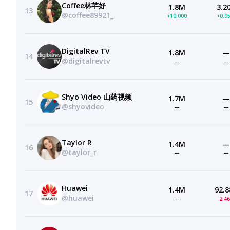
Coffee林芊妤
1.8M
3.2
13
@coffee89921_
+10,000
+0.9
DigitalRev TV
1.8M
—
14
@digitalrevtv
—
—
Shyo Video 山药视频
1.7M
—
15
@shyovideo
—
—
Taylor R
1.4M
—
16
@taylor_r
—
—
Huawei
1.4M
92.8
17
@huawei
—
-2.4