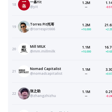
一条Yit
1.2M
1.1
18
@yit
—
-0.5
Torres Pit托哥
1.2M
21.6
19
@torrespit666
+10,000
+2.2
Mill MILK
1.1M
16.7
20
@mm.millmilk
+10,000
+0.6
Nomad Capitalist
1.1M
3.3
21
@nomadcapitalist
—
+0.8
张之助
1.1M
0.2
22
@zhangzhizhu
—
-0.2