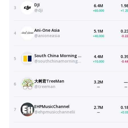
DJI
6.4M
1.9
3
@dji
+60,000
+1.2
Ani-One Asia
5.1M
0.2
4
@anioneasia
+40,000
-0.2
South China Morning Post
4.4M
0.3
5
@southchinamorningpost
+10,000
-0.4
大树君TreeMan
3.2M
—
6
@treeman
—
—
EHPMusicChannel
2.7M
0.1
7
@ehpmusicchannelii
—
+0.0