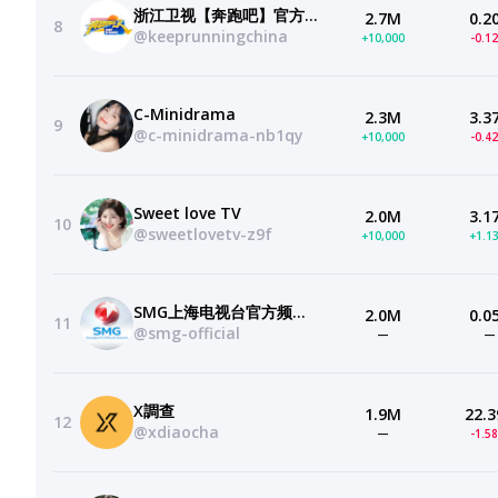
浙江卫视【奔跑吧】官方频道—欢迎订阅
2.7M
0.2
8
@keeprunningchina
+10,000
-0.1
C-Minidrama
2.3M
3.3
9
@c-minidrama-nb1qy
+10,000
-0.4
Sweet love TV
2.0M
3.1
10
@sweetlovetv-z9f
+10,000
+1.1
SMG上海电视台官方频道 SMG Shanghai TV Official Channel
2.0M
0.0
11
@smg-official
—
—
X調查
1.9M
22.3
12
@xdiaocha
—
-1.5