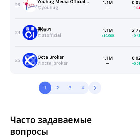
Youhug Media Official Channel 耀客文化官方频道
1.1M
0.0
23
@youhug
—
-0.0
香港01
1.1M
2.7
24
@01official
+10,000
+0.4
Octa Broker
1.1M
0.0
25
@octa_broker
—
+0.0
1
2
3
4
Часто задаваемые
вопросы