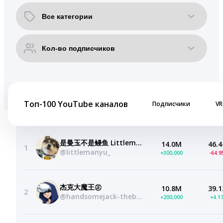
Топ-100 YouTube каналов
Подписчики
VR
是曼玉不是鳗鱼 Littlemanyu
14.0M
46.4
1
@littlemanyu_
+300,000
-64.
杰克大魔王㊣
10.8M
39.1
2
@handsomejack-thebigdevil
+200,000
+4.1