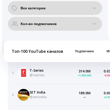
Топ-100 YouTube каналов
Подписчики
VR
T-Series
314.0M
0.0
1
@tseries
+1,000,000
-0.0
SET India
189.0M
0.0
2
@setindia
—
+0.0