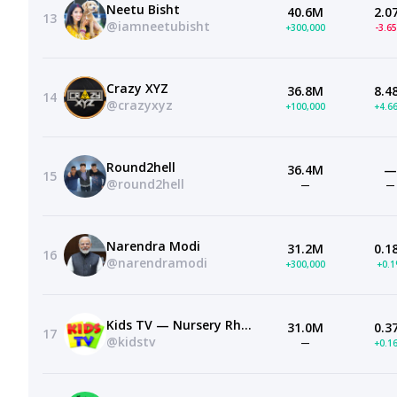
Neetu Bisht
40.6M
2.0
13
@iamneetubisht
+300,000
-3.6
Crazy XYZ
36.8M
8.4
14
@crazyxyz
+100,000
+4.6
Round2hell
36.4M
—
15
@round2hell
—
—
Narendra Modi
31.2M
0.1
16
@narendramodi
+300,000
+0.
Kids TV — Nursery Rhymes And Baby Songs
31.0M
0.3
17
@kidstv
—
+0.1