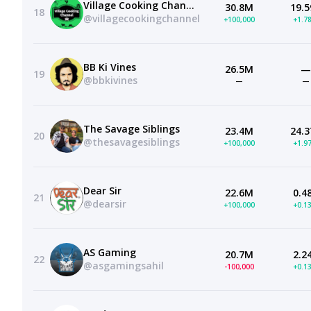
Village Cooking Channel
30.8M
19.5
18
@villagecookingchannel
+100,000
+1.7
BB Ki Vines
26.5M
—
19
@bbkivines
—
—
The Savage Siblings
23.4M
24.3
20
@thesavagesiblings
+100,000
+1.9
Dear Sir
22.6M
0.4
21
@dearsir
+100,000
+0.1
AS Gaming
20.7M
2.2
22
@asgamingsahil
-100,000
+0.1