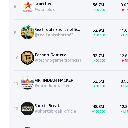
StarPlus
56.7M
0.0
8
@starplus
+100,000
-0.0
Real fools shorts official
52.9M
11.0
9
@realfoolsshorts63
+100,000
+3.7
Techno Gamerz
52.7M
12.6
10
@technogamerzofficial
+400,000
-9.7
MR. INDIAN HACKER
52.5M
8.9
11
@mrindianhacker
+400,000
+0.6
Shorts Break
48.8M
12.8
12
@shortsbreak_official
+100,000
+8.1