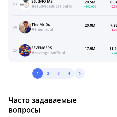
StudyIQ IAS
20.5M
0.0
23
@studyiqeducationltd
+100,000
-0.0
The MriDul
20.0M
7.9
24
@themridul
—
-1.0
SEVENGERS
17.9M
11.5
25
@sevengersofficial
—
+2.4
1
2
3
4
Часто задаваемые
вопросы