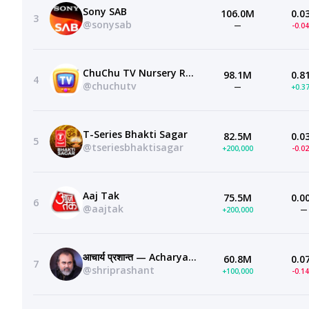
Sony SAB
106.0M
0.0
3
@sonysab
—
-0.0
ChuChu TV Nursery Rhymes & Kids Songs
98.1M
0.8
4
@chuchutv
—
+0.3
T-Series Bhakti Sagar
82.5M
0.0
5
@tseriesbhaktisagar
+200,000
-0.0
Aaj Tak
75.5M
0.0
6
@aajtak
+200,000
—
आचार्य प्रशान्त — Acharya Prashant
60.8M
0.0
7
@shriprashant
+100,000
-0.1