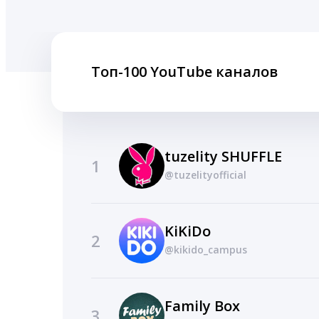
Топ-100 YouTube каналов
tuzelity SHUFFLE
1
@tuzelityofficial
KiKiDo
2
@kikido_campus
Family Box
3