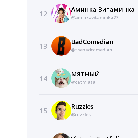
Аминка Витаминка
12
@aminkavitaminka77
BadComedian
13
@thebadcomedian
МЯТНЫЙ
14
@catmiata
Ruzzles
15
@ruzzles