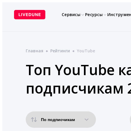
Перейти
к
Сервисы
Ресурсы
Инструме
содержимому
Главная
●
Рейтинги
●
YouTube
Топ YouTube к
подписчикам 