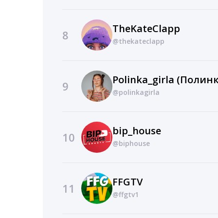
TheKateClapp
8
@thekateclapp
Polinka_girla (Полин
9
@polinkagirla
bip_house
10
@biphouse
FFGTV
11
@ffgtv1