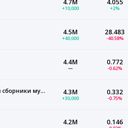
4.7M
4.055
+10,000
+2%
4.5M
28.483
+40,000
-40.58%
4.4M
0.772
—
-0.62%
Буба – Новые серии и сборники мультфильма
4.3M
0.332
+30,000
-0.75%
4.2M
0.146