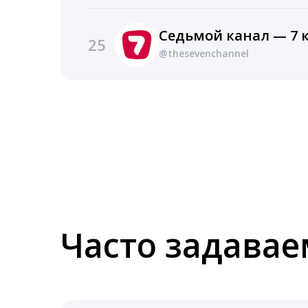
25
@thesevenchannel
Часто задава