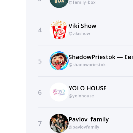
@family-box
Viki Show
4
@vikishow
5
@shadowpriestok
YOLO HOUSE
6
@yolohouse
Pavlov_family_
7
@pavlovfamily