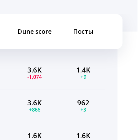
Dune score
Посты
3.6K
1.4K
-1,074
+9
3.6K
962
+866
+3
1.6K
1.6K