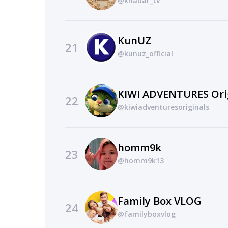
@khabar_tv
KunUZ
21
@kunuz_official
KIWI ADVENTURES Ori
22
@kiwiadventuresoriginals
homm9k
23
@homm9k13
Family Box VLOG
24
@familyboxvlog