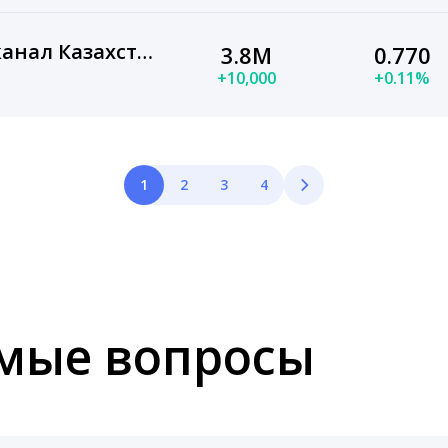
Седьмой канал — 7 канал Казахстан
3.8M
0.770
+10,000
+0.11%
1
2
3
4
емые вопросы