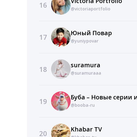
Victoria Portfolio
16
@victoriaportfolio
Юный Повар
17
@yuniypovar
suramura
18
@suramuraaa
19
@booba-ru
Khabar TV
20