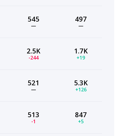
545
497
—
—
2.5K
1.7K
-244
+19
521
5.3K
—
+126
513
847
-1
+5