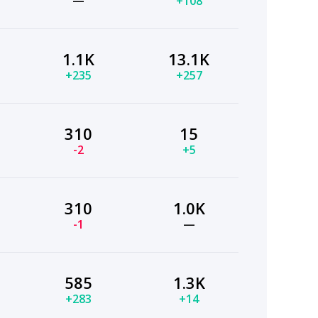
—
+108
1.1K
13.1K
+235
+257
310
15
-2
+5
310
1.0K
-1
—
585
1.3K
+283
+14