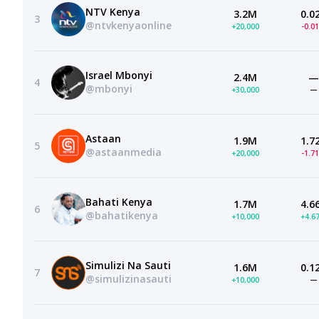
NTV Kenya
3.2M
0.0
3
@ntvkenyaonline
+20,000
-0.0
Israel Mbonyi
2.4M
—
4
@mbonyi
+30,000
—
Astaan
1.9M
1.7
5
@astaanmedia
+20,000
-1.7
Bahati Kenya
1.7M
4.6
6
@bahatikenya
+10,000
+4.6
Simulizi Na Sauti
1.6M
0.1
7
@simulizinasauti
+10,000
—