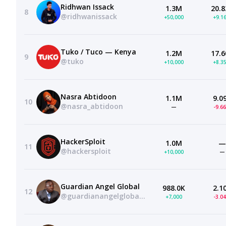
Ridhwan Issack
1.3M
20.8
8
@ridhwanissack
+50,000
+9.1
Tuko / Tuco — Kenya
1.2M
17.6
9
@tuko
+10,000
+8.3
Nasra Abtidoon
1.1M
9.0
10
@nasra_abtidoon
—
-9.6
HackerSploit
1.0M
—
11
@hackersploit
+10,000
—
Guardian Angel Global
988.0K
2.1
12
@guardianangelglobalofficial
+7,000
-3.0