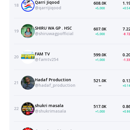
Qarri Jiqood
608.0K
1.1
18
@qarrijiqood
+5,000
+0.5
SHIRU WA GP . HSC
607.0K
7.2
19
@shiruwagpofficial
+5,000
-8.7
FAM TV
599.0K
0.2
20
@famtv254
+1,000
-1.3
Hadaf Production
521.0K
0.1
21
@hadaf_production
—
+0.1
shukri masala
517.0K
0.8
22
@shukrimasala
+1,000
+0.8