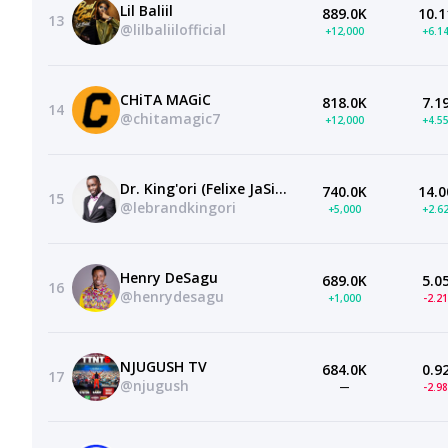
Lil Baliil
889.0K
10.1
13
@lilbaliilofficial
+12,000
+6.1
CHiTA MAGiC
818.0K
7.1
14
@chitamagic7
+12,000
+4.5
Dr. King'ori (Felixe JaSiaya)
740.0K
14.0
15
@lebrandkingori
+5,000
+2.6
Henry DeSagu
689.0K
5.0
16
@henrydesagu
+1,000
-2.2
NJUGUSH TV
684.0K
0.9
17
@njugush
—
-2.9