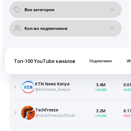
Топ-100 YouTube каналов
Подписчики
VR
KTN News Kenya
3.4M
0.0
1
@ktnnews_kenya
+20,000
+0.0
TechFreeze
3.2M
0.1
2
@techfreezeofficial
+10,000
-12.