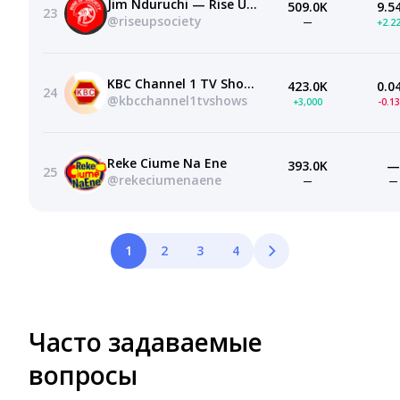
Jim Nduruchi — Rise Up Society (RUS)
509.0K
9.5
23
@riseupsociety
—
+2.2
KBC Channel 1 TV Shows
423.0K
0.0
24
@kbcchannel1tvshows
+3,000
-0.1
Reke Ciume Na Ene
393.0K
—
25
@rekeciumenaene
—
—
1
2
3
4
Часто задаваемые
вопросы