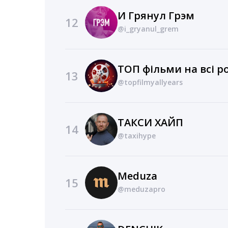
И Грянул Грэм
12
@i_gryanul_grem
ТОП фільми на всі р
13
@topfilmyallyears
ТАКСИ ХАЙП
14
@taxihype
Meduza
15
@meduzapro