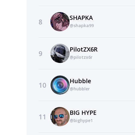
SHAPKA
8
@shapka99
PilotZX6R
9
@pilotzx6r
Hubble
10
@hubbler
BIG HYPE
11
@bighype1