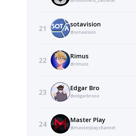
@millionera_zametki
sotavision
21
@sotavision
Rimus
22
@rimuss
Edgar Bro
23
@edgarbrooo
Master Play
24
@masterplaychannel