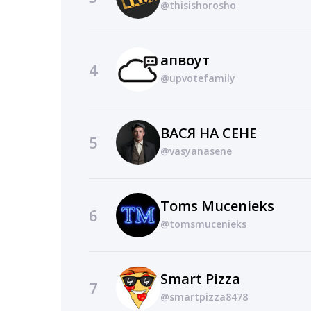
@thisishorosho
апвоут
4
@upvotefamily
ВАСЯ НА СЕНЕ
5
@vasyanasene
Toms Mucenieks
6
@tomsmucenieks
Smart Pizza
7
@smartpizza8478