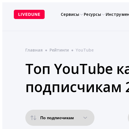
Перейти
к
Сервисы
Ресурсы
Инструме
содержимому
Главная
●
Рейтинги
●
YouTube
Топ YouTube к
подписчикам 