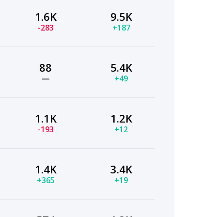
1.6K
9.5K
-283
+187
88
5.4K
—
+49
1.1K
1.2K
-193
+12
1.4K
3.4K
+365
+19