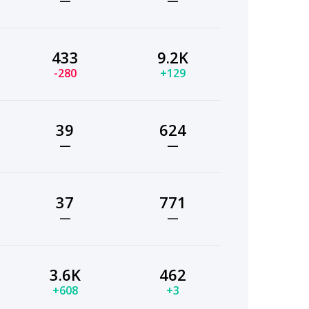
—
—
433
9.2K
-280
+129
39
624
—
—
37
771
—
—
3.6K
462
+608
+3