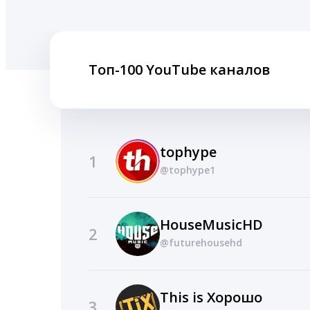
Топ-100 YouTube каналов
tophype
1
@tophype1
HouseMusicHD
2
@futurehousehd
This is Хорошо
3