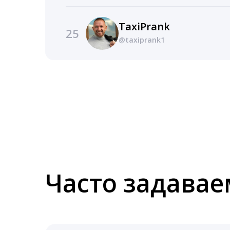
TaxiPrank
25
@taxiprank1
Часто задава