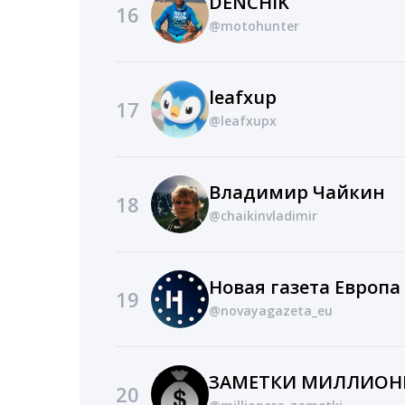
DENCHIK
16
@motohunter
leafxup
17
@leafxupx
Владимир Чайкин
18
@chaikinvladimir
Новая газета Европа
19
@novayagazeta_eu
ЗАМЕТКИ МИЛЛИОН
20