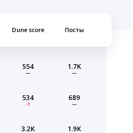
Dune score
Посты
554
1.7K
—
—
534
689
-1
—
3.2K
1.9K