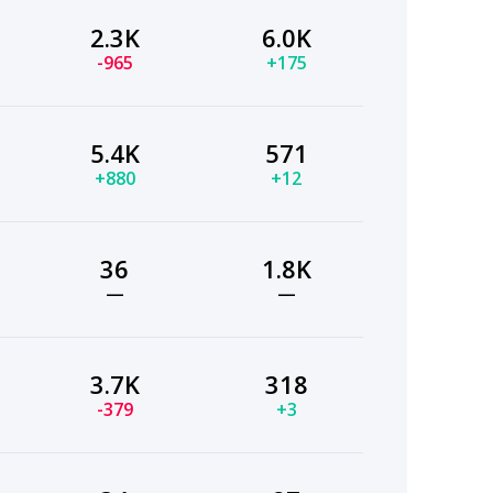
2.3K
6.0K
-965
+175
5.4K
571
+880
+12
36
1.8K
—
—
3.7K
318
-379
+3