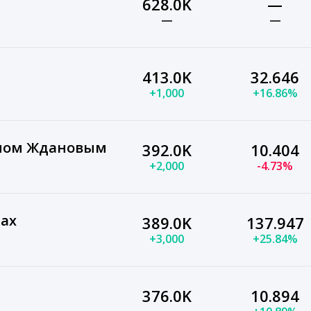
628.0K
—
—
—
413.0K
32.646
+1,000
+16.86%
аном Ждановым
392.0K
10.404
+2,000
-4.73%
ах
389.0K
137.947
+3,000
+25.84%
376.0K
10.894