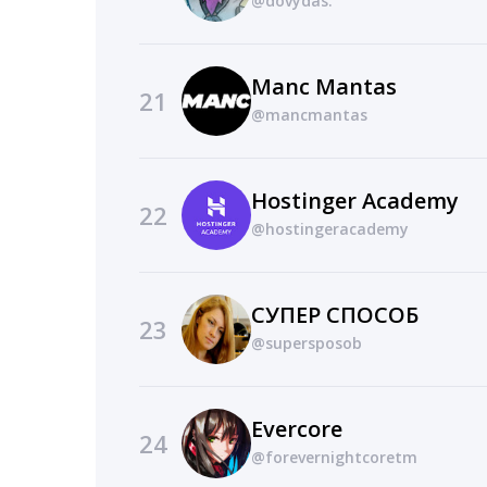
@dovydas.
Manc Mantas
21
@mancmantas
Hostinger Academy
22
@hostingeracademy
СУПЕР СПОСОБ
23
@supersposob
Evercore
24
@forevernightcoretm