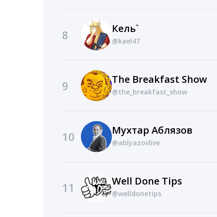
Кель`
8
@kael47
The Breakfast Show
9
@the_breakfast_show
Мухтар Аблязов
10
@ablyazovlive
Well Done Tips
11
@welldonetips