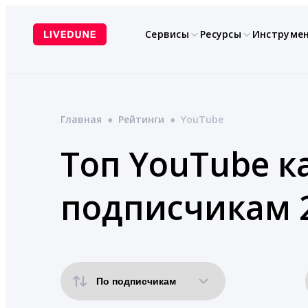
Перейти
к
Сервисы
Ресурсы
Инструме
содержимому
Главная
●
Рейтинги
●
YouTube
Топ YouTube к
подписчикам 