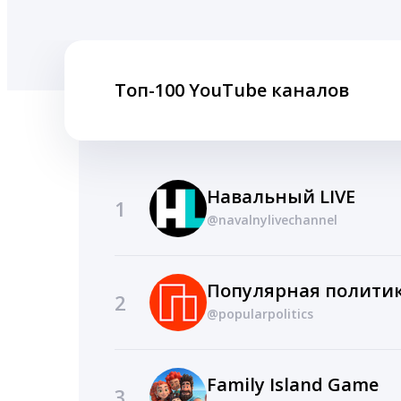
Топ-100 YouTube каналов
Навальный LIVE
1
@navalnylivechannel
Популярная полити
2
@popularpolitics
Family Island Game
3