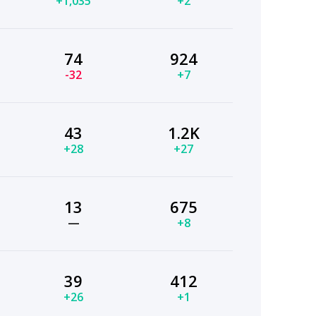
+1,035
+2
74
924
-32
+7
43
1.2K
+28
+27
13
675
—
+8
39
412
+26
+1