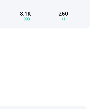
8.1K
260
+993
+1