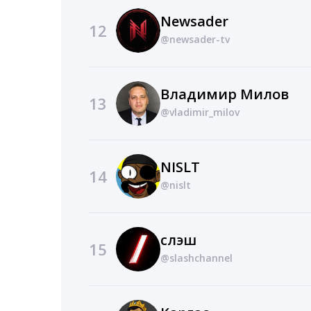
Newsader
12
@newsader-tv
Владимир Милов
13
@vladimir_milov
NISLT
14
@nislt
слэш
15
@slashchannel