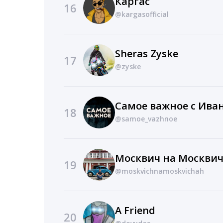
Каргас
16
@kargasofficial
Sheras Zyske
17
@zyske
Самое важное с Ив
18
@samoe_vazhnoe
Москвич на Москвич
19
@moskvichnamoskvichah
A Friend
20