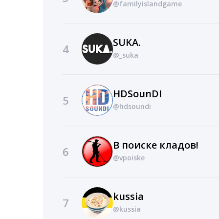
@familyislandgame
SUKA.
4
@_suka
HDSounDI
5
@hdsoundi
В поиске кладов!
6
@vpoiske
kussia
7
@kussia