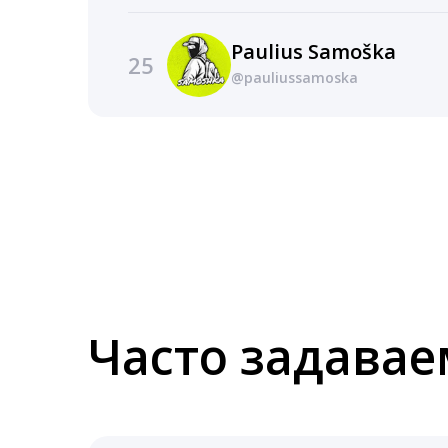
Paulius Samoška
25
@pauliussamoska
Часто задава