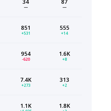
34
87
—
—
851
555
+531
+14
954
1.6K
-620
+8
7.4K
313
+273
+2
1.1K
1.8K