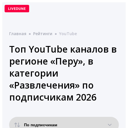
Перейти
к
содержимому
Главная
●
Рейтинги
●
YouTube
Топ YouTube каналов в
регионе «Перу», в
категории
«Развлечения» по
подписчикам 2026