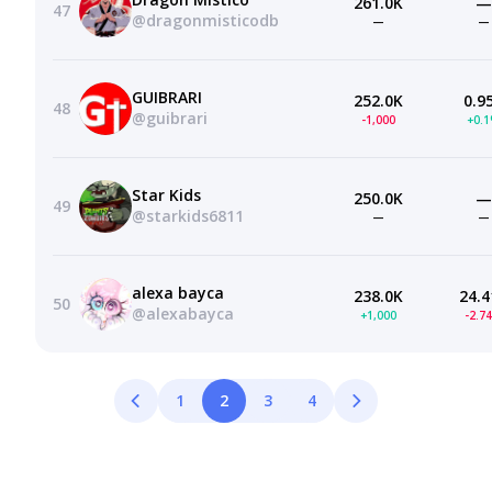
261.0K
—
47
@dragonmisticodb
—
—
GUIBRARI
252.0K
0.9
48
@guibrari
-1,000
+0.
Star Kids
250.0K
—
49
@starkids6811
—
—
alexa bayca
238.0K
24.4
50
@alexabayca
+1,000
-2.7
1
2
3
4