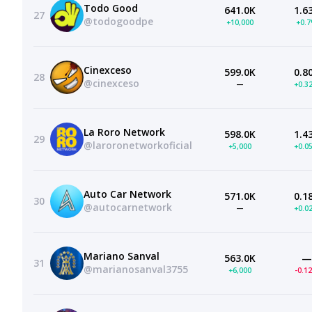
Todo Good
641.0K
1.6
27
@todogoodpe
+10,000
+0.
Cinexceso
599.0K
0.8
28
@cinexceso
—
+0.3
La Roro Network
598.0K
1.4
29
@laroronetworkoficial
+5,000
+0.0
Auto Car Network
571.0K
0.1
30
@autocarnetwork
—
+0.0
Mariano Sanval
563.0K
—
31
@marianosanval3755
+6,000
-0.1