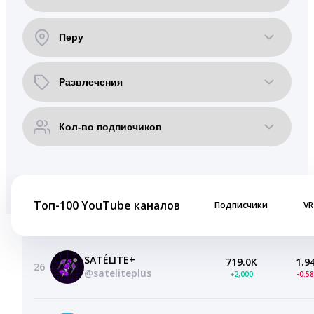
Топ-100 YouTube каналов
Подписчики
VR
SATÉLITE+
719.0K
1.9
26
@sateliteplus
+2,000
-0.5