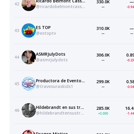
Ricardo Belmont Cassinelli
330.0K
—
42
@ricardobelmontcassinelli6542
—
-0.9
ES TOP
310.0K
—
43
@estoptv
—
—
ASMRJulyDots
306.0K
0.8
44
@asmrjulydots
—
-0.2
Productora de Eventos Travesuras Kids
299.0K
0.5
45
@travesuraskids1
—
-0.0
Hildebrandt en sus trece
285.0K
16.4
46
@hildebrandtensustreceoficial
+3,000
-1.4
Dragon Mistico