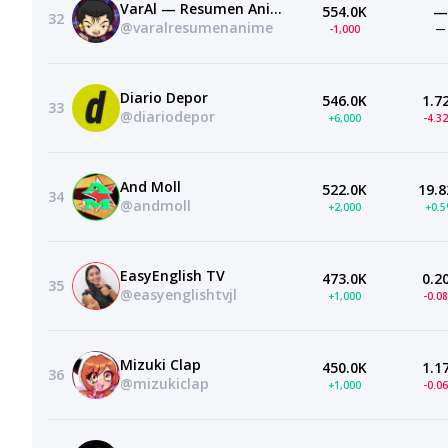
VarAl — Resumen Anime
554.0K
—
32
@varalresumenanime
-1,000
—
Diario Depor
546.0K
1.7
33
@diariodepor
+6,000
-4.3
And Moll
522.0K
19.8
34
@andmoll
+2,000
+0.
EasyEnglish TV
473.0K
0.2
35
@easyenglishtvjl
+1,000
-0.0
Mizuki Clap
450.0K
1.1
36
@mizukiclap
+1,000
-0.0