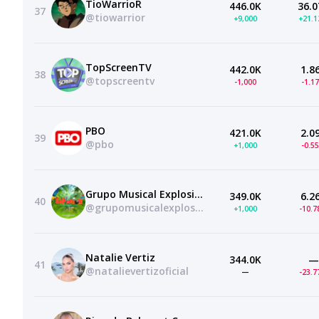
TioWarrioR
446.0K
36.0
37
@tiowarrior
+9,000
+21.
TopScreenTV
442.0K
1.8
38
@topscreentv
-1,000
-1.1
PBO
421.0K
2.0
39
@pbo
+1,000
-0.5
Grupo Musical Explosión de Iquitos
349.0K
6.2
40
@grupomusicalexplosiondeiquitos
+1,000
-10.
Natalie Vertiz
344.0K
—
41
@natalievertizoficial
—
-23.