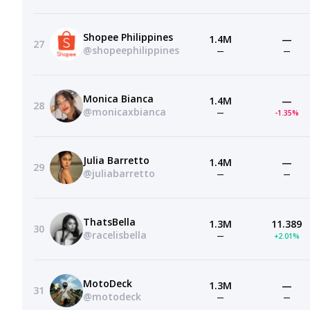
Shopee Philippines
1.4M
—
27
@shopeephilippines
—
—
Monica Bianca
1.4M
—
28
@monicaxbianca
—
-1.35%
Julia Barretto
1.4M
—
29
@juliabarretto
—
—
ThatsBella
1.3M
11.389
30
@racelisbella
—
+2.01%
MotoDeck
1.3M
—
31
@motodeck
—
—