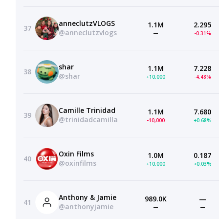
anneclutzVLOGS
1.1M
2.295
37
@anneclutzvlogs
—
-0.31%
shar
1.1M
7.228
38
@shar
+10,000
-4.48%
Camille Trinidad
1.1M
7.680
39
@trinidadcamilla
-10,000
+0.68%
Oxin Films
1.0M
0.187
40
@oxinfilms
+10,000
+0.03%
Anthony & Jamie
989.0K
—
41
@anthonyjamie
—
—