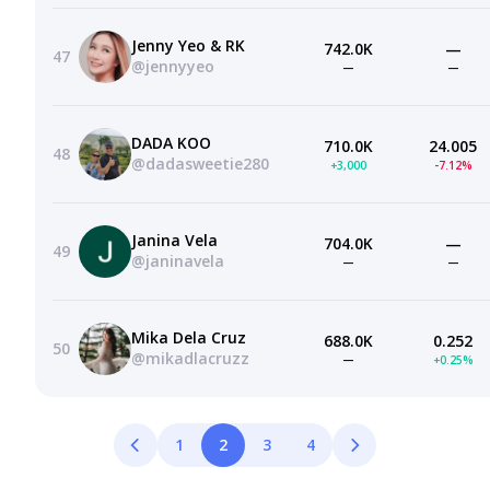
Jenny Yeo & RK
742.0K
—
47
@jennyyeo
—
—
DADA KOO
710.0K
24.005
48
@dadasweetie280
+3,000
-7.12%
Janina Vela
704.0K
—
49
@janinavela
—
—
Mika Dela Cruz
688.0K
0.252
50
@mikadlacruzz
—
+0.25%
1
2
3
4