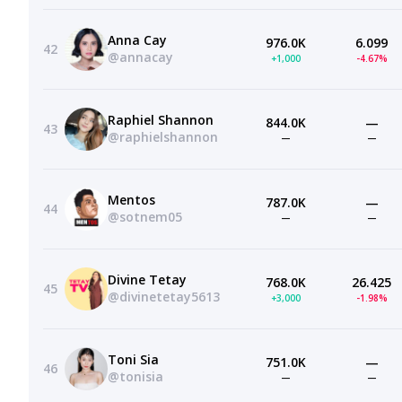
Anna Cay
976.0K
6.099
42
@annacay
+1,000
-4.67%
Raphiel Shannon
844.0K
—
43
@raphielshannon
—
—
Mentos
787.0K
—
44
@sotnem05
—
—
Divine Tetay
768.0K
26.425
45
@divinetetay5613
+3,000
-1.98%
Toni Sia
751.0K
—
46
@tonisia
—
—