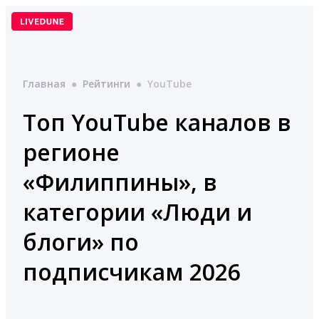
Перейти
к
содержимому
Главная
●
Рейтинги
●
YouTube
Топ YouTube каналов в
регионе
«Филиппины», в
категории «Люди и
блоги» по
подписчикам 2026