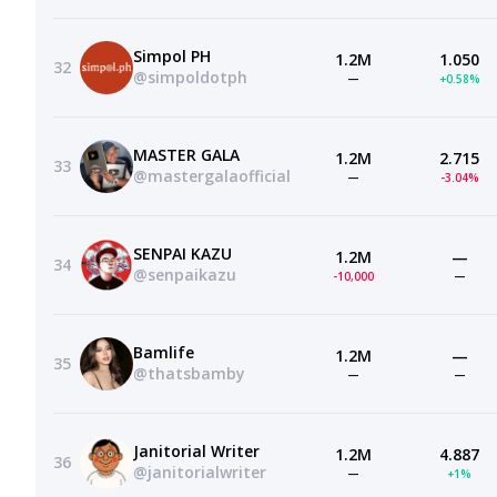
Simpol PH
1.2M
1.050
32
@simpoldotph
—
+0.58%
MASTER GALA
1.2M
2.715
33
@mastergalaofficial
—
-3.04%
SENPAI KAZU
1.2M
—
34
@senpaikazu
-10,000
—
Bamlife
1.2M
—
35
@thatsbamby
—
—
Janitorial Writer
1.2M
4.887
36
@janitorialwriter
—
+1%