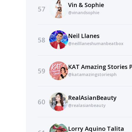
Vin & Sophie
57
@vinandsophie
Neil Llanes
58
@neilllaneshumanbeatbox
KAT Amazing Stories 
59
@katamazingstoriesph
RealAsianBeauty
60
@realasianbeauty
Lorry Aquino Talita