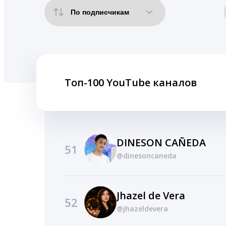
Топ-100 YouTube каналов
DINESON CAÑEDA
51
@dinesoncaneda
Jhazel de Vera
52
@jhazeldevera