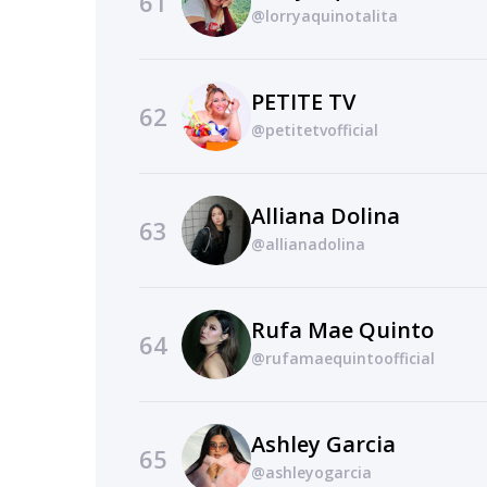
61
@lorryaquinotalita
PETITE TV
62
@petitetvofficial
Alliana Dolina
63
@allianadolina
Rufa Mae Quinto
64
@rufamaequintoofficial
Ashley Garcia
65
@ashleyogarcia