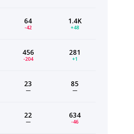
64
1.4K
-42
+48
456
281
-204
+1
23
85
—
—
22
634
—
-46