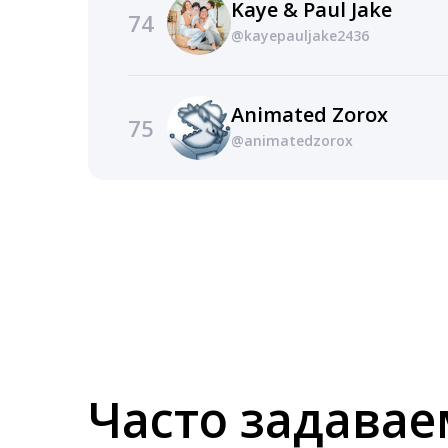
Kaye & Paul Jake
74
@kayepauljake2436
Animated Zorox
75
@animatedzorox
Часто задава