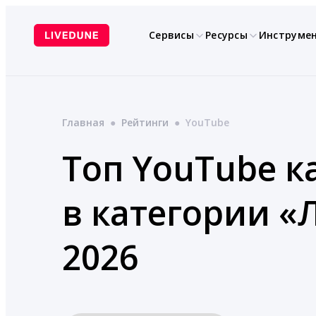
Перейти
к
Сервисы
Ресурсы
Инструме
содержимому
Главная
●
Рейтинги
●
YouTube
Топ YouTube к
в категории «
2026