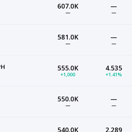
607.0K
—
—
—
581.0K
—
—
—
PH
555.0K
4.535
+1,000
+1.41%
550.0K
—
—
—
540.0K
2.289