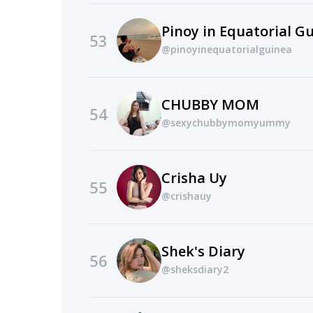
Pinoy in Equatorial Gu
53
@pinoyinequatorialguinea
CHUBBY MOM
54
@sexychubbymomyummy
Crisha Uy
55
@crishauy
Shek's Diary
56
@sheksdiary2