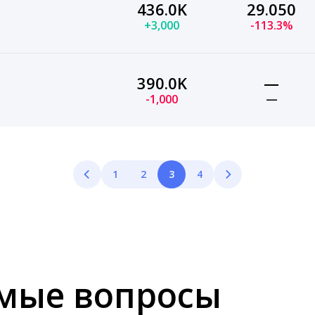
436.0K
29.050
+3,000
-113.3%
390.0K
—
-1,000
—
1
2
3
4
емые вопросы