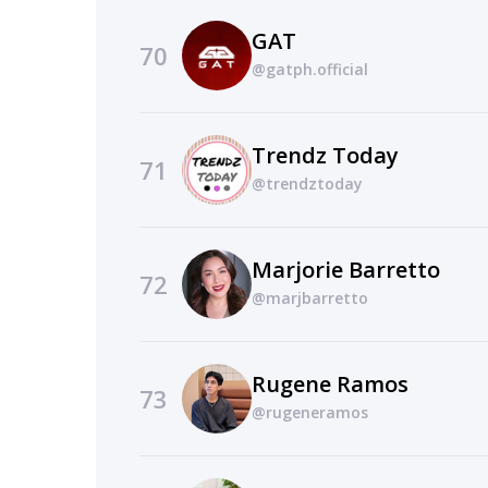
GAT
70
@gatph.official
Trendz Today
71
@trendztoday
Marjorie Barretto
72
@marjbarretto
Rugene Ramos
73
@rugeneramos