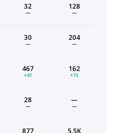
32
128
—
—
30
204
—
—
467
162
+41
+15
28
—
—
—
877
5.5K