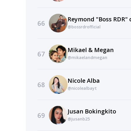
Reymond "Boss RDR" d
66
@bossrdrofficial
Mikael & Megan
67
@mikaelandmegan
Nicole Alba
68
@nicolealbayt
Jusan Bokingkito
69
@jusanb25