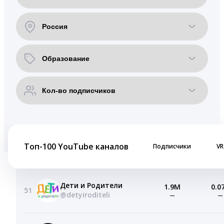
Топ-100 YouTube каналов
Подписчики
VR
Дети и Родители
1.9M
0.0
51
@detyiroditeli
—
—