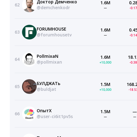
Доктор Демченко
1.6M
0.2
62
@demchenkodr
—
-0.1
FORUMHOUSE
1.6M
0.4
63
@forumhousetv
—
-0.1
PollmixaN
1.6M
18.1
64
@pollmixan
+10,000
-0.3
БУЛДЖАТь
1.5M
168.
65
@buldjat
+10,000
-18.
ОпытХ
1.5M
—
66
@user-ci6it1pv5s
—
—