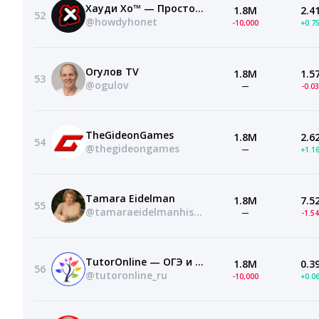
Хауди Хо™ — Просто о мире IT!
1.8M
2.4
52
@howdyhonet
-10,000
+0.7
Огулов TV
1.8M
1.5
53
@ogulov
—
-0.0
TheGideonGames
1.8M
2.6
54
@thegideongames
—
+1.1
Tamara Eidelman
1.8M
7.5
55
@tamaraeidelmanhistory
—
-1.5
TutorOnline — ОГЭ и ЕГЭ, уроки для школьников
1.8M
0.3
56
@tutoronline_ru
-10,000
+0.0