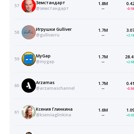
Земстандарт
1.8M
0.4
57
@земстандарт
—
-0.1
Игрушки Gulliver
1.7M
3.0
58
@gulliverru
—
+2.1
MyGap
1.7M
28.4
59
@mygap
—
+2.6
Arzamas
1.7M
0.4
60
@arzamaschannel
—
-0.3
Ксения Глинкина
1.6M
1.0
61
@kseniiaglinkina
—
+0.0