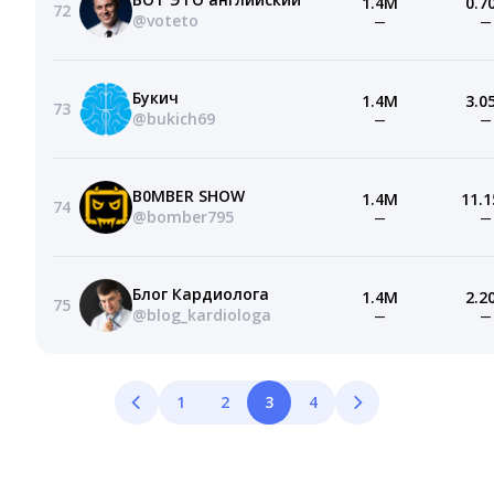
1.4M
0.7
72
@voteto
—
—
Букич
1.4M
3.0
73
@bukich69
—
—
B0MBER SHOW
1.4M
11.1
74
@bomber795
—
—
Блог Кардиолога
1.4M
2.2
75
@blog_kardiologa
—
—
1
2
3
4