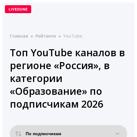
Перейти
к
содержимому
Главная
●
Рейтинги
●
YouTube
Топ YouTube каналов в
регионе «Россия», в
категории
«Образование» по
подписчикам 2026