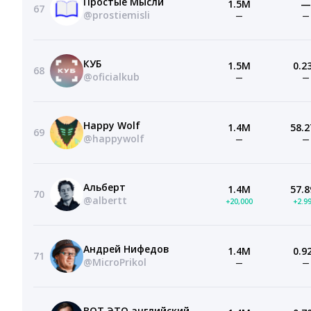
Простые Мысли
1.5M
—
67
@prostiemisli
—
—
КУБ
1.5M
0.2
68
@oficialkub
—
—
Happy Wolf
1.4M
58.2
69
@happywolf
—
—
Альберт
1.4M
57.8
70
@albertt
+20,000
+2.9
Андрей Нифедов
1.4M
0.9
71
@MicroPrikol
—
—
ВОТ ЭТО английский