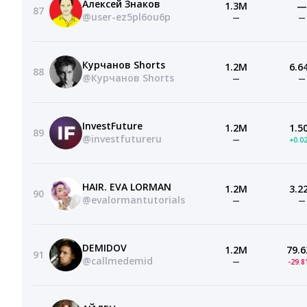
Алексей Знаков
1.3M
—
87
@user-ez5pl6ou6p
—
—
Курчанов Shorts
1.2M
6.6
88
@Курчанов Shorts
—
—
InvestFuture
1.2M
1.5
89
@investfutureru
—
+0.0
HAIR. EVA LORMAN
1.2M
3.2
90
@evalormantutorials
—
—
DEMIDOV
1.2M
79.6
91
@callmedemid
—
-29.