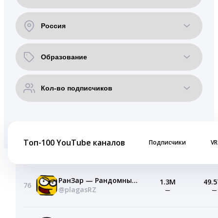
Топ-100 YouTube каналов
Подписчики
VR
РанЗар — Рандомные Зарисовки
1.3M
49.5
76
@plagasRZ
—
—