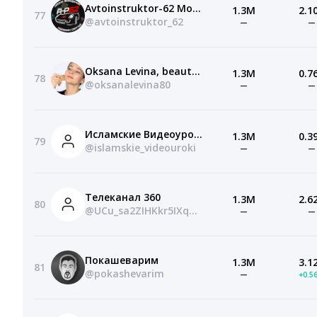
Avtoinstruktor-62 Моряхин Сергей
1.3M
2.1
77
@avtoinstruktor_62
—
—
Oksana Levina, beauty and health coach
1.3M
0.7
78
@oksanalevina80
—
—
Исламские Видеоуроки
1.3M
0.3
79
@islamskie_videouroki
—
—
Телеканал 360
1.3M
2.6
80
@UCu_sa2ZIHKkr5IXqUe7_VpQ
—
—
Покашеварим
1.3M
3.1
81
@pokashevarim
—
+0.5