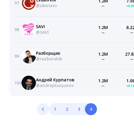
1.2M
7.5
97
@sibiriatv
—
+0.9
SAVI
1.2M
8.2
98
@SAVI
—
—
Разборщик
1.2M
27.8
99
@razborshik
—
—
Андрей Курпатов
1.2M
1.0
100
@andreykurpatov
—
+0.1
1
2
3
4