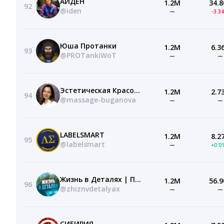
АЙДЕН
1.2M
34.8
92
@iden
—
-3.3
Юша Протанки
1.2M
6.3
93
@PROTankiWoT
—
—
Эстетическая Красота и Психологическое Здоровье
1.2M
2.7
94
@massage-buganova
—
—
LABELSMART
1.2M
8.2
95
@labelsmart
—
+0.0
Жизнь в Деталях | Про экономику и бизнес
1.2M
56.9
96
@zhiznvdetalyax
—
—
СИБИРИЯ