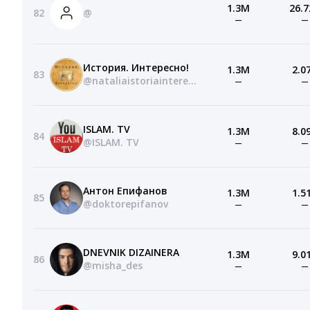
1.3M
26.7
82
@
—
—
История. Интересно!
1.3M
2.0
83
@nataliaistoriainteresno
—
—
ISLAM. TV
1.3M
8.0
84
@ISLAM. TV
—
—
Антон Епифанов
1.3M
1.5
85
@doktorepifanov
—
—
DNEVNIK DIZAINERA
1.3M
9.0
86
@misha_des
—
—