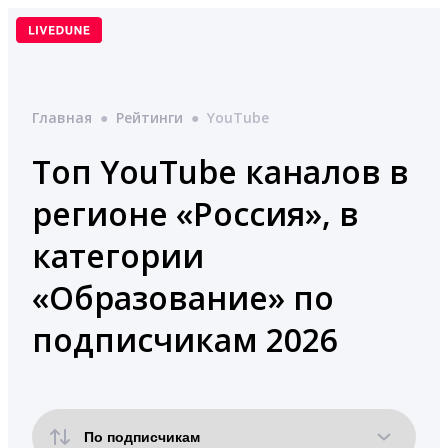
Перейти
к
содержимому
Главная
●
Рейтинги
●
YouTube
Топ YouTube каналов в
регионе «Россия», в
категории
«Образование» по
подписчикам 2026