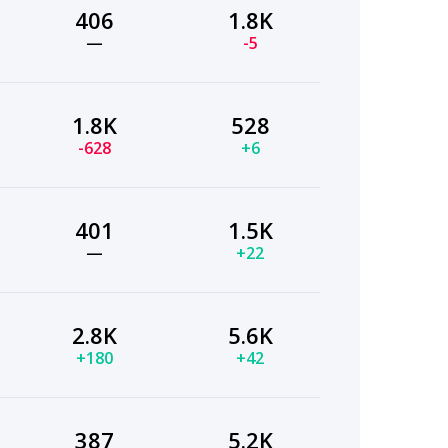
406
1.8K
—
-5
1.8K
528
-628
+6
401
1.5K
—
+22
2.8K
5.6K
+180
+42
387
5.2K