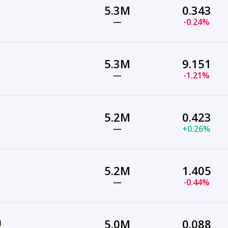
5.3M
0.343
—
-0.24%
5.3M
9.151
—
-1.21%
5.2M
0.423
—
+0.26%
5.2M
1.405
—
-0.44%
и
5.0M
0.088