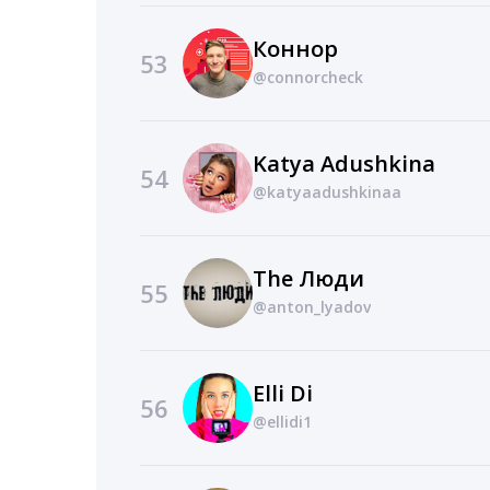
Коннор
53
@connorcheck
Katya Adushkina
54
@katyaadushkinaa
The Люди
55
@anton_lyadov
Elli Di
56
@ellidi1