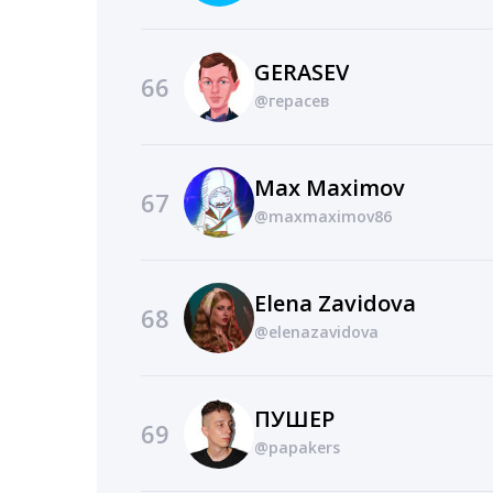
GERASEV
66
@герасев
Max Maximov
67
@maxmaximov86
Elena Zavidova
68
@elenazavidova
ПУШЕР
69
@papakers