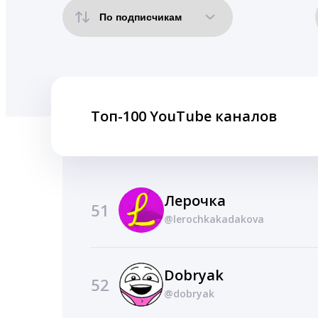
Топ-100 YouTube каналов
Лерочка
51
@lerochkakadakova
Dobryak
52
@dobryak