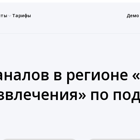
нты
Тарифы
Демо
аналов в регионе «
азвлечения» по по