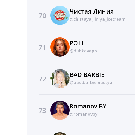
Чистая Линия
70
@chistaya_liniya_icecream
POLI
71
@dubkovapo
BAD BARBIE
72
@bad.barbie.nastya
Romanov BY
73
@romanovby