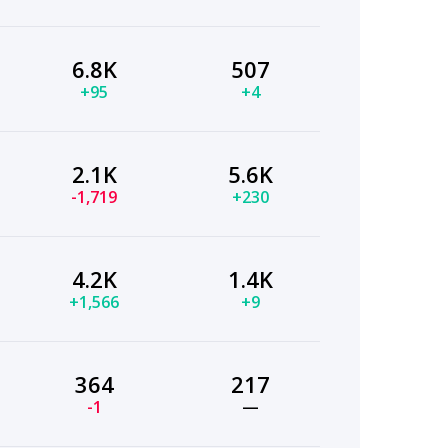
6.8K
507
+95
+4
2.1K
5.6K
-1,719
+230
4.2K
1.4K
+1,566
+9
364
217
-1
—