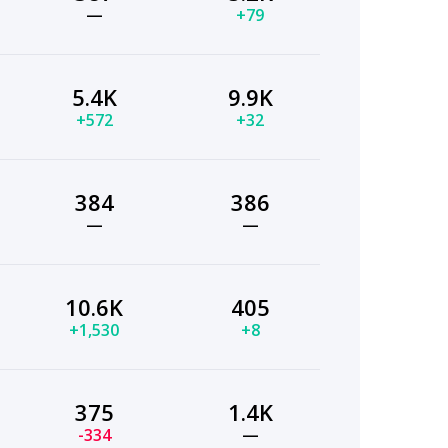
—
+79
5.4K
9.9K
+572
+32
384
386
—
—
10.6K
405
+1,530
+8
375
1.4K
-334
—