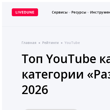
Перейти
к
Сервисы
Ресурсы
Инструме
содержимому
Главная
●
Рейтинги
●
YouTube
Топ YouTube к
категории «Р
2026