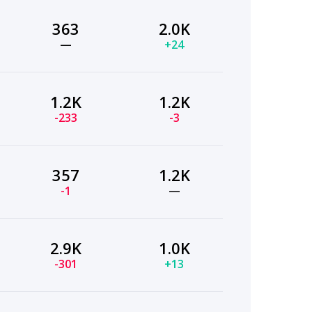
363
2.0K
—
+24
1.2K
1.2K
-233
-3
357
1.2K
-1
—
2.9K
1.0K
-301
+13