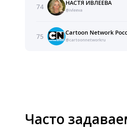
НАСТЯ ИВЛЕЕВА
74
@ivleeva
Cartoon Network Рос
75
@cartoonnetworkru
Часто задава