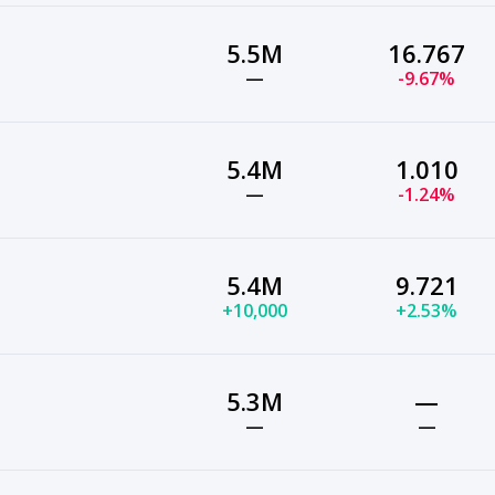
5.5M
16.767
—
-9.67%
5.4M
1.010
—
-1.24%
5.4M
9.721
+10,000
+2.53%
5.3M
—
—
—