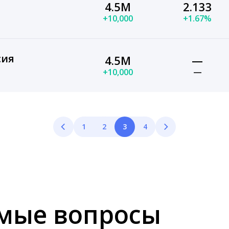
4.5M
2.133
+10,000
+1.67%
сия
4.5M
—
+10,000
—
1
2
3
4
емые вопросы