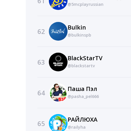
61
@5mcplayrussian
Bulkin
62
@bulkinspb
BlackStarTV
63
@blackstartv
Паша Пэл
64
@pasha_pel666
РАЙЛЮХА
65
@railyha