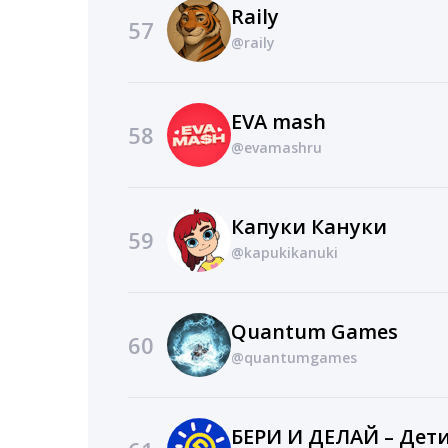
Raily
57
@raily
EVA mash
58
@evamashru
Капуки Кануки
59
@kapukikanuki
Quantum Games
60
@quantumgames
БЕРИ И ДЕЛАЙ – Дет