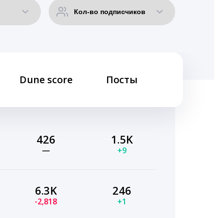
Dune score
Посты
426
1.5K
—
+9
6.3K
246
-2,818
+1