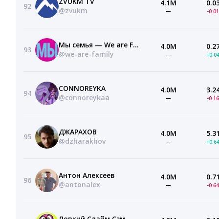
ZVUKM TV
4.1M
0.0
92
@zvukm
—
-0.0
Мы семья — We are Family
4.0M
0.2
93
@we-are-family
—
+0.0
CONNOREYKA
4.0M
3.2
94
@connoreykaa
—
-0.1
ДЖАРАХОВ
4.0M
5.3
95
@dzharakhov
—
+0.6
Антон Алексеев
4.0M
0.7
96
@antonalex
—
-0.6
Ловкий Слайм Сэм