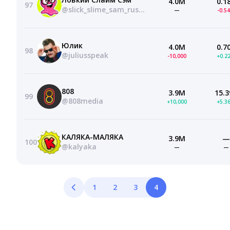
4.0M
0.1
97
@slick_slime_sam_russian
—
-0.5
Юлик
4.0M
0.7
98
@juliusspeak
-10,000
+0.2
808
3.9M
15.3
99
@808media
+10,000
+5.3
КАЛЯКА-МАЛЯКА
3.9M
—
100
@kalyaka
—
—
1
2
3
4