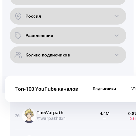
Топ-100 YouTube каналов
Подписчики
VR
TheWarpath
4.4M
0.8
76
@warpath031
—
-0.8