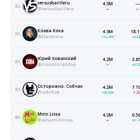
versusbattleru
4.3M
—
82
@versusbattleru
—
—
Клава Кока
4.3M
18.1
83
@klavacoca
+10,000
+4.0
Юрий Хованский
4.2M
2.8
84
@russianstandup
—
+0.2
Осторожно: Собчак
4.2M
7.1
85
@sobchak
+20,000
-1.2
Mimi Lissa
4.2M
0.5
86
@alisamimilissa
—
+0.1