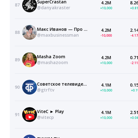
SuperCrastan
4.2M
8.2
87
@danyakraster
+10,000
+0.8
Макс Иванов — Про бизнес и инвестиции
4.2M
2.1
88
@maxbusinessman
-10,000
-4.1
Masha Zoom
4.2M
0.7
89
@mashazoom
+10,000
-2.1
Советское телевидение. ГОСТЕЛЕРАДИОФОНД
4.1M
0.1
90
@gtrftv
+10,000
+0.
ViteC ► Play
4.1M
2.5
91
@vitecp
+10,000
+0.0