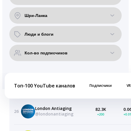
Топ-100 YouTube каналов
Подписчики
VR
London Antiaging
82.3K
0.0
26
@londonantiaging
+200
+0.0