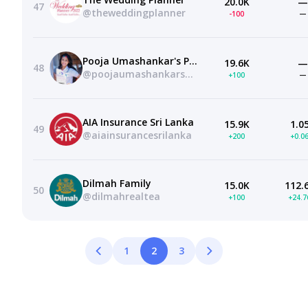
20.0K
—
47
@theweddingplanner
-100
—
Pooja Umashankar's Portal !
19.6K
—
48
@poojaumashankarsportal4665
+100
—
AIA Insurance Sri Lanka
15.9K
1.0
49
@aiainsurancesrilanka
+200
+0.0
Dilmah Family
15.0K
112.
50
@dilmahrealtea
+100
+24.
1
2
3