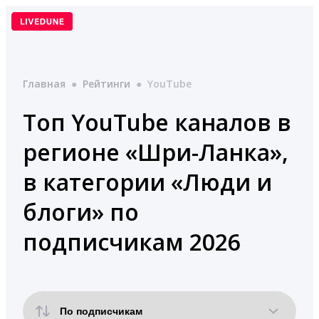
Перейти
к
содержимому
Главная
●
Рейтинги
●
YouTube
Топ YouTube каналов в
регионе «Шри-Ланка»,
в категории «Люди и
блоги» по
подписчикам 2026