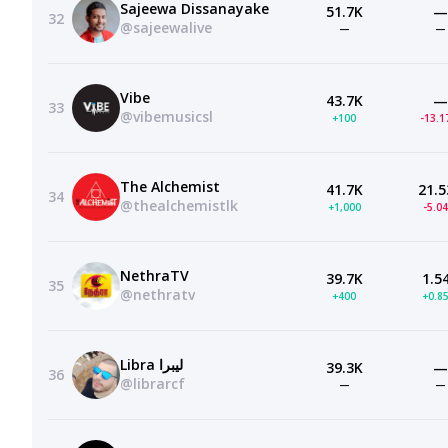
Sajeewa Dissanayake
51.7K
—
32
@sajeewalive
—
—
Vibe
43.7K
—
33
@vibemusicsl
+100
-13.
The Alchemist
41.7K
21.5
34
@thealchemistlk
+1,000
-5.0
NethraTV
39.7K
1.5
35
@nethratv
+400
+0.8
Libra ليبرا
39.3K
—
36
@librarcf
—
—