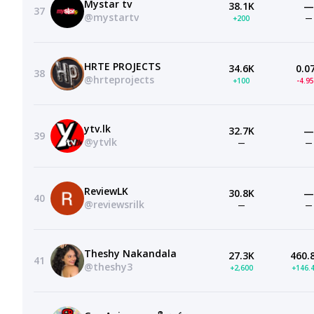
Mystar tv
38.1K
—
37
@mystartv
+200
—
HRTE PROJECTS
34.6K
0.0
38
@hrteprojects
+100
-4.9
ytv.lk
32.7K
—
39
@ytvlk
—
—
ReviewLK
30.8K
—
40
@reviewsrilk
—
—
Theshy Nakandala
27.3K
460.
41
@theshy3
+2,600
+146.