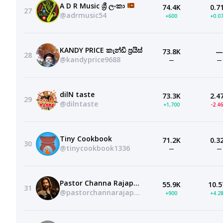
A D R Music ශ්‍රී ලංකා
74.4K
0.7
27
@adrmusic54
+600
+0.0
KANDY PRICE කැන්ඩි ප්‍රයිස්
73.8K
—
28
@kandyprice9688
—
—
dilN taste
73.3K
2.4
29
@dilntaste
+1,700
-2.4
Tiny Cookbook
71.2K
0.3
30
@tinycookbook1336
—
—
Pastor Channa Rajapaksha
55.9K
10.5
31
@pastorchannarajapaksha
+900
+4.2