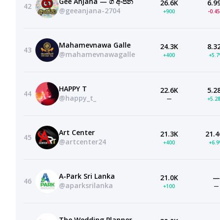
Gee Anjana — ගී අංජන
26.6K
6.9
42
@geeanjana-2704
+900
-0.4
Mahamevnawa Galle
24.3K
8.3
43
@mahamevnawagalle
+400
+5.
HAPPY T
22.6K
5.2
44
@happy_t_
—
+5.2
Art Center
21.3K
21.4
45
@artcenter24
+400
+6.
A-Park Sri Lanka
21.0K
—
46
@aparksrilanka
+100
—
The Wedding Planner