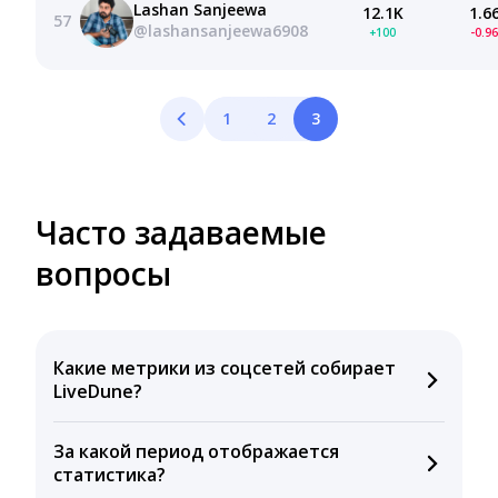
Lashan Sanjeewa
12.1K
1.6
57
@lashansanjeewa6908
+100
-0.9
1
2
3
Часто задаваемые
вопросы
Какие метрики из соцсетей собирает
LiveDune?
Мы собираем данные по количеству лайков,
За какой период отображается
комментариев, кликов, репостов, охватов и
статистика?
динамике числа подписчиков. Рекомендуем время
для публикации, показываем лучшие посты и