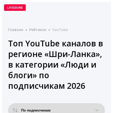
Перейти
к
содержимому
Главная
●
Рейтинги
●
YouTube
Топ YouTube каналов в
регионе «Шри-Ланка»,
в категории «Люди и
блоги» по
подписчикам 2026