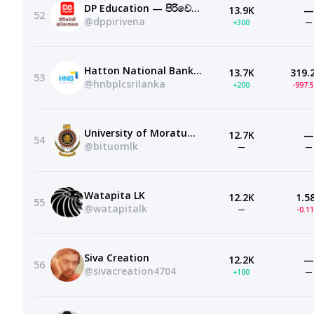
DP Education — පිරිවෙන් අධ්‍යාපනය
13.9K
—
52
@dppirivena
+300
—
Hatton National Bank PLC
13.7K
319.
53
@hnbplcsrilanka
+200
-997.
University of Moratuwa – BIT Online
12.7K
—
54
@bituomlk
—
—
Watapita LK
12.2K
1.5
55
@watapitalk
—
-0.1
Siva Creation
12.2K
—
56
@sivacreation4704
+100
—