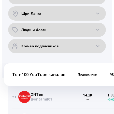
Топ-100 YouTube каналов
Подписчики
VR
ONTamil
14.2K
1.3
51
@ontamil01
—
+0.0