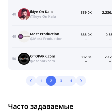
İkiye On Kala
339.0K
2,236
48
@İkiye On Kala
—
—
Most Production
335.0K
0.5
49
@Most Production
—
—
OTOPARK.com
332.8K
29.2
50
@otoparkcom
—
—
1
2
3
4
Часто задаваемые