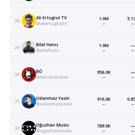
Ali Ertugrul TV
1.0M
5.1
28
@aliertugrultv
—
—
Bilal Hancı
1.0M
—
29
@bilalhanc
—
—
BÖ
956.0K
—
30
@batuhanones
—
—
Uslanmaz Yasin
916.0K
0.8
31
@uslanmazyasin
—
—
Oğuzhan Muslu
789.0K
—
32
@oguzhanmuslu
—
—