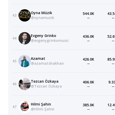
Oyna Müzik
544.0K
43.5
43
@oynamuzik
—
—
Evgeny Grinko
436.0K
52.6
44
@evgenygrinkomusic
—
—
Azamat
426.0K
85.9
45
@azamatshakhan
—
—
Tezcan Özkaya
406.0K
9.3
46
@Tezcan Özkaya
—
—
Hilmi Şahin
385.0K
12.4
47
@Hilmi Şahin
—
—