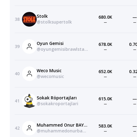
Stolk
680.0K
—
38
@stolksupertolk
—
—
Oyun Gemisi
678.0K
0.7
39
@oyungemisibrawlstars
—
—
Weco Music
652.0K
0.3
40
@wecomusic
—
—
Sokak Röportajları
615.0K
—
41
@sokakroportajlari
—
—
Muhammed Onur BAYRAKTAR
583.0K
—
42
@muhammedonurbayraktar
—
—