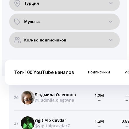
Топ-100 YouTube каналов
Подписчики
VR
Людмила Олеговна
1.2M
—
26
@liudmila.olegovna
—
—
Yiğit Alp Cavdar
1.2M
0.8
27
@yigitalpcavdar7
—
—