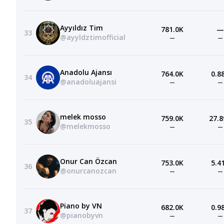
Ayyıldız Tim
781.0K
—
33
@ayyldztimofficial
—
—
Anadolu Ajansı
764.0K
0.8
34
@anadoluajansi
—
—
melek mosso
759.0K
27.8
35
@melekmosso
—
—
Onur Can Özcan
753.0K
5.4
36
@onurcanozcan
—
—
Piano by VN
682.0K
0.9
37
@pianobyvn
—
—