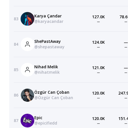
Karya Çandar
127.0K
78.6
83
@karyacandar
—
—
ShePastAway
124.0K
—
84
@shepastaway
—
—
Nihad Melik
121.0K
—
85
@nihatmelik
—
—
Özgür Can Çoban
120.0K
247.
86
@Özgür Can Çoban
—
—
Epic
120.0K
151.
87
@epicifiedd
—
—