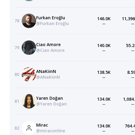
Furkan Eroğlu
146.0K
11,396
78
@Furkan Eroğlu
—
—
Ciao Amore
140.0K
55.2
79
@Ciao Amore
—
—
ANaKiinN
138.5K
8.5
80
@ANaKiinN
—
—
Yaren Doğan
134.0K
1,084
81
@Yaren Doğan
—
—
Mirac
134.0K
764.
82
@miraconline
—
—