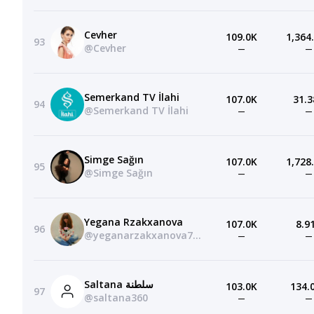
Cevher
109.0K
1,364
93
@Cevher
—
—
Semerkand TV İlahi
107.0K
31.3
94
@Semerkand TV İlahi
—
—
Simge Sağın
107.0K
1,728
95
@Simge Sağın
—
—
Yegana Rzakxanova
107.0K
8.9
96
@yeganarzakxanova724
—
—
Saltana سلطنة
103.0K
134.
97
@saltana360
—
—