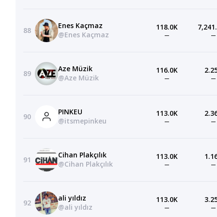
Enes Kaçmaz
118.0K
7,241
88
@Enes Kaçmaz
—
—
Aze Müzik
116.0K
2.2
89
@Aze Müzik
—
—
PINKEU
113.0K
2.3
90
@itsmepinkeu
—
—
Cihan Plakçılık
113.0K
1.1
91
@Cihan Plakçılık
—
—
ali yıldız
113.0K
3.2
92
@ali yıldız
—
—