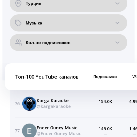
Топ-100 YouTube каналов
Подписчики
VR
Karga Karaoke
154.0K
4.9
76
@kargakaraoke
—
—
Ender Guney Music
146.0K
1.4
77
@Ender Guney Music
—
—