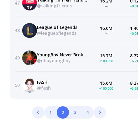
16.2M
0.1
47
@talkingfriends
—
+0.0
League of Legends
16.0M
1.4
48
@leagueoflegends
—
+0.0
YoungBoy Never Broke Again
15.7M
8.7
49
@nbayoungboy
+100,000
+6.2
FASH
15.6M
8.2
50
@fash
+100,000
+5.6
1
2
3
4