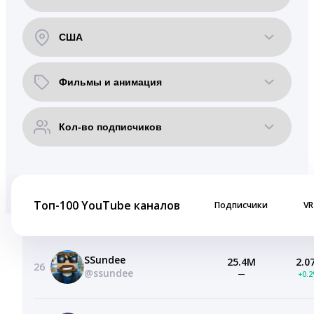
Топ-100 YouTube каналов
Подписчики
VR
SSundee
25.4M
2.0
26
@ssundee
—
+0.