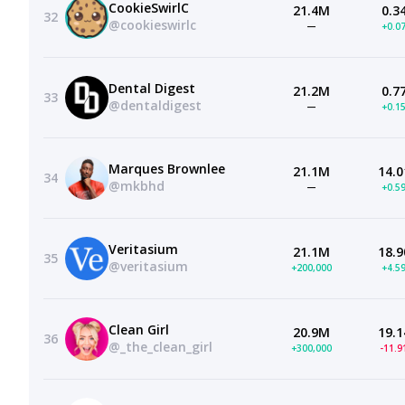
CookieSwirlC
21.4M
0.3
32
@cookieswirlc
—
+0.0
Dental Digest
21.2M
0.7
33
@dentaldigest
—
+0.1
Marques Brownlee
21.1M
14.0
34
@mkbhd
—
+0.5
Veritasium
21.1M
18.9
35
@veritasium
+200,000
+4.5
Clean Girl
20.9M
19.1
36
@_the_clean_girl
+300,000
-11.