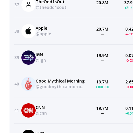
TheOdd1sOut
20.8M
37.9
37
@theodd1sout
—
+21.
Apple
20.7M
0.4
38
@apple
—
-47.
IGN
19.9M
0.0
39
@ign
—
-0.0
Good Mythical Morning
19.7M
2.6
40
@goodmythicalmorning
+100,000
-0.1
CNN
19.7M
0.1
41
@cnn
—
+0.0