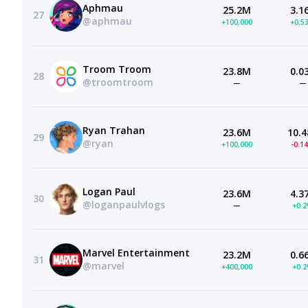
Aphmau
25.2M
3.1
27
@aphmau
+100,000
+0.5
Troom Troom
23.8M
0.0
28
@troomtroom
—
—
Ryan Trahan
23.6M
10.4
29
@ryan
+100,000
-0.1
Logan Paul
23.6M
4.3
30
@loganpaulvlogs
—
+0.
Marvel Entertainment
23.2M
0.6
31
@marvel
+400,000
+0.