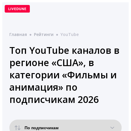
Перейти
к
содержимому
Главная
●
Рейтинги
●
YouTube
Топ YouTube каналов в
регионе «США», в
категории «Фильмы и
анимация» по
подписчикам 2026