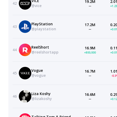
VICE
19.2M
2.0
42
@vice
—
+1.2
PlayStation
17.2M
0.2
43
@playstation
—
+0.0
ReelShort
16.9M
0.1
44
@reelshortapp
+800,000
+0.0
Vogue
16.7M
1.0
45
@vogue
—
-0.
Liza Koshy
16.6M
0.2
46
@lizakoshy
—
+0.1
Talking Tom & Friends TV