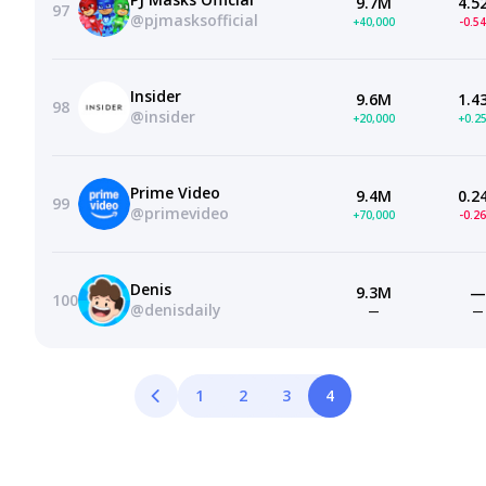
9.7M
4.5
97
@pjmasksofficial
+40,000
-0.5
Insider
9.6M
1.4
98
@insider
+20,000
+0.2
Prime Video
9.4M
0.2
99
@primevideo
+70,000
-0.2
Denis
9.3M
—
100
@denisdaily
—
—
1
2
3
4