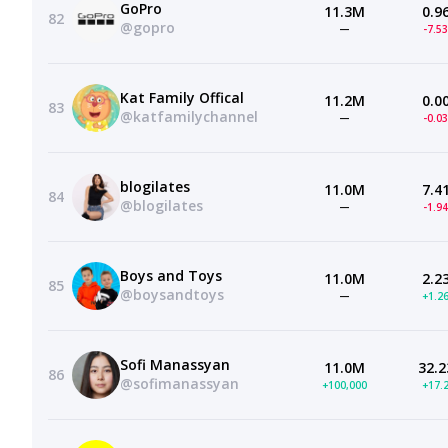
GoPro
11.3M
0.9
82
@gopro
—
-7.5
Kat Family Offical
11.2M
0.0
83
@katfamilychannel
—
-0.0
blogilates
11.0M
7.4
84
@blogilates
—
-1.9
Boys and Toys
11.0M
2.2
85
@boysandtoys
—
+1.2
Sofi Manassyan
11.0M
32.2
86
@sofimanassyan
+100,000
+17.