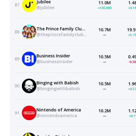
Jubilee
11.0M
1.4
87
@jubilee
+100,000
+0.1
The Prince Family Clubhouse
10.7M
19.5
88
@theprincefamilyclubhouse
—
+5.7
Business Insider
10.5M
0.4
89
@businessinsider
—
-0.3
Binging with Babish
10.5M
1.9
90
@bingingwithbabish
—
+0.5
Nintendo of America
10.2M
1.1
91
@nintendoamerica
—
+0.