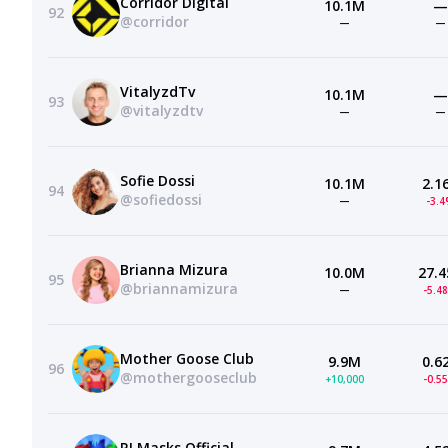
Corridor Digital
10.1M
—
92
@corridor
—
—
VitalyzdTv
10.1M
—
93
@vitalyzdtv
—
—
Sofie Dossi
10.1M
2.1
94
@sofiedossi
—
-3.
Brianna Mizura
10.0M
27.4
95
@briannamizura
—
-5.4
Mother Goose Club
9.9M
0.6
96
@mothergooseclub
+10,000
-0.5
PJ Masks Official