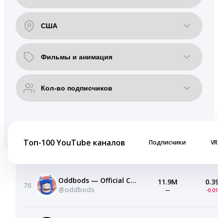
Топ-100 YouTube каналов
Подписчики
VR
Oddbods — Official Channel
11.9M
0.3
76
@oddbods
—
-0.0