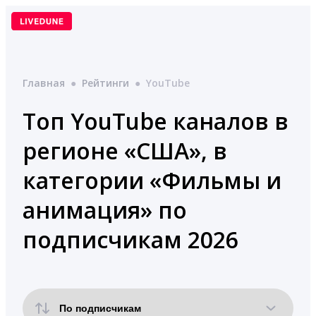
Перейти
к
содержимому
Главная
●
Рейтинги
●
YouTube
Топ YouTube каналов в
регионе «США», в
категории «Фильмы и
анимация» по
подписчикам 2026