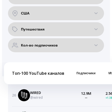
Топ-100 YouTube каналов
Подписчики
VR
WIRED
12.9M
2.5
26
@wired
—
+1.3