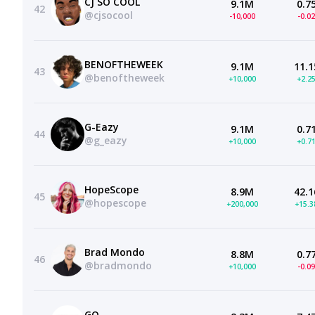
CJ SO COOL
9.1M
0.7
42
@cjsocool
-10,000
-0.0
BENOFTHEWEEK
9.1M
11.1
43
@benoftheweek
+10,000
+2.2
G-Eazy
9.1M
0.7
44
@g_eazy
+10,000
+0.7
HopeScope
8.9M
42.1
45
@hopescope
+200,000
+15.
Brad Mondo
8.8M
0.7
46
@bradmondo
+10,000
-0.0
GQ