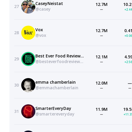
CaseyNeistat
12.7M
10.2
27
@casey
—
+2.4
Vox
12.7M
0.4
28
@vox
—
+0.0
Best Ever Food Review Show
12.1M
4.5
29
@besteverfoodreviewshow
—
+2.5
emma chamberlain
12.0M
—
30
@emmachamberlain
—
—
SmarterEveryDay
11.9M
19.5
31
@smartereveryday
—
+11.