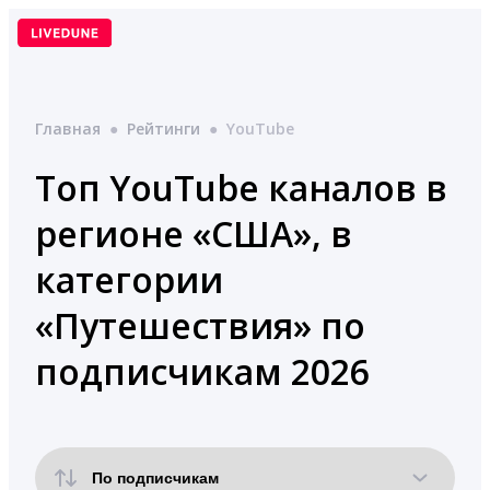
Перейти
к
содержимому
Главная
●
Рейтинги
●
YouTube
Топ YouTube каналов в
регионе «США», в
категории
«Путешествия» по
подписчикам 2026