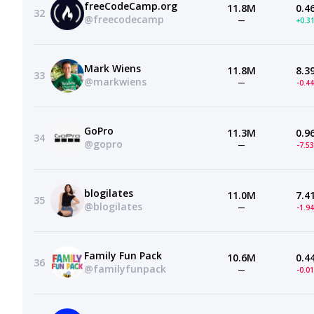
freeCodeCamp.org
11.8M
0.4
32
@freecodecamp
—
+0.3
Mark Wiens
11.8M
8.3
33
@markwiens
—
-0.4
GoPro
11.3M
0.9
34
@gopro
—
-7.5
blogilates
11.0M
7.4
35
@blogilates
—
-1.9
Family Fun Pack
10.6M
0.4
36
@familyfunpack
—
-0.0