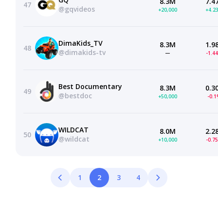
8.3M
7.4
47
@gqvideos
+20,000
+4.2
DimaKids_TV
8.3M
1.9
48
@dimakids-tv
—
-1.4
Best Documentary
8.3M
0.3
49
@bestdoc
+50,000
-0.
WILDCAT
8.0M
2.2
50
@wildcat
+10,000
-0.7
1
2
3
4