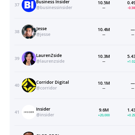
Business Insider
10.5M
0.4
37
@businessinsider
—
-0.3
Jesse
10.4M
—
38
@jesse
—
—
LaurenZside
10.3M
5.4
39
@laurenzside
—
+1.0
Corridor Digital
10.1M
—
40
@corridor
—
—
Insider
9.6M
1.4
41
@insider
+20,000
+0.2