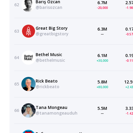
Barış Özcan
6.7M
2.5
62
@barisozcan
-20,000
-1.9
Great Big Story
6.3M
0.1
63
@greatbigstory
—
-0.5
Bethel Music
6.1M
0.1
64
@bethelmusic
+30,000
-0.1
Rick Beato
5.8M
12.5
65
@rickbeato
+80,000
+2.4
Tana Mongeau
5.5M
3.3
66
@tanamongeauduh
—
-1.4