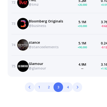
5.2M
0.1
72
@tmz
+20,000
+0.0
Bloomberg Originals
5.1M
3.7
73
@business
+30,000
-0.6
stance
5.1M
0.2
74
@stanceelements
+90,000
-0.1
Glamour
4.9M
3.1
75
@glamour
—
+1.9
1
2
3
4