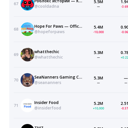
Роблокс истории — КРУТОЙ ПАПА
5.5M
1.9
67
@cooldadna
—
-3.6
Hope For Paws — Official Rescue Channel
5.4M
0.9
68
@hopeforpaws
-10,000
-0.0
whatthechic
5.3M
0.7
69
@whatthechic
—
+0.2
SeaNanners Gaming Channel
5.3M
—
70
@seananners
—
—
Insider Food
5.2M
2.5
71
@insiderfood
+10,000
-0.3
TMZ