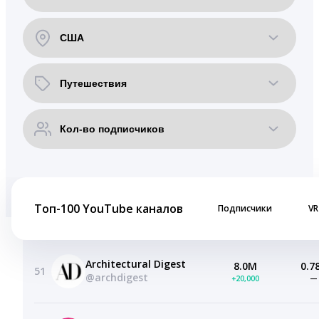
Топ-100 YouTube каналов
Подписчики
VR
Architectural Digest
8.0M
0.7
51
@archdigest
+20,000
—