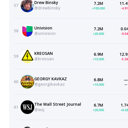
Drew Binsky
7.2M
11.4
57
@drewbinsky
+100,000
-4.9
Univision
7.2M
0.0
58
@univision
+20,000
-0.0
KREOSAN
6.9M
12.9
59
@kreosan
+10,000
-5.3
GEORGY KAVKAZ
6.8M
—
60
@georgikavkaz
+10,000
—
The Wall Street Journal
6.7M
1.7
61
@wsj
+20,000
+0.6