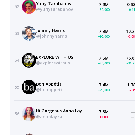
Yuriy Tarabanov
7.9M
0.3
52
@yuriytarabanov
+30,000
+0.1
Johnny Harris
7.9M
10.2
53
@johnnyharris
+90,000
-0.0
EXPLORE WITH US
7.5M
76.0
54
@explorewithus
+40,000
+31.
Bon Appétit
7.4M
1.7
55
@bonappetit
+20,000
-2.
Hi Gorgeous Anna Layza
7.3M
—
56
@annalayza
-10,000
—