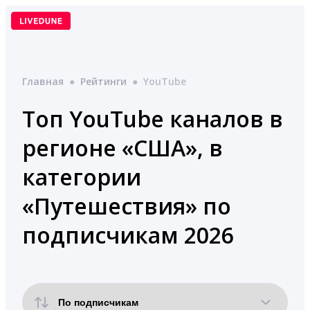
Перейти
к
содержимому
Главная
●
Рейтинги
●
YouTube
Топ YouTube каналов в
регионе «США», в
категории
«Путешествия» по
подписчикам 2026