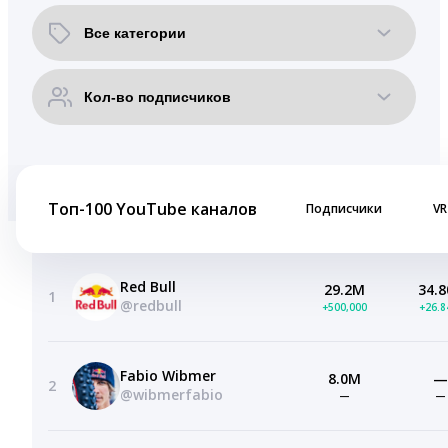
Топ-100 YouTube каналов
Подписчики
VR
Red Bull
29.2M
34.8
1
@redbull
+500,000
+26.
Fabio Wibmer
8.0M
—
2
@wibmerfabio
—
—