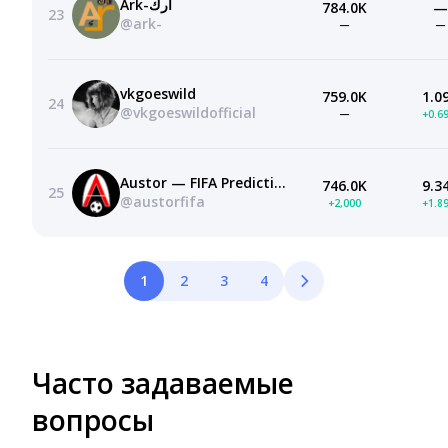
Ark-أرك
784.0K
—
23
@ark-
—
—
vkgoeswild
759.0K
1.0
24
@vkgoeswildofficial
—
+0.6
Austor — FIFA Prediction & More
746.0K
9.3
25
@austorfifa
+2,000
+1.8
1
2
3
4
Часто задаваемые
вопросы