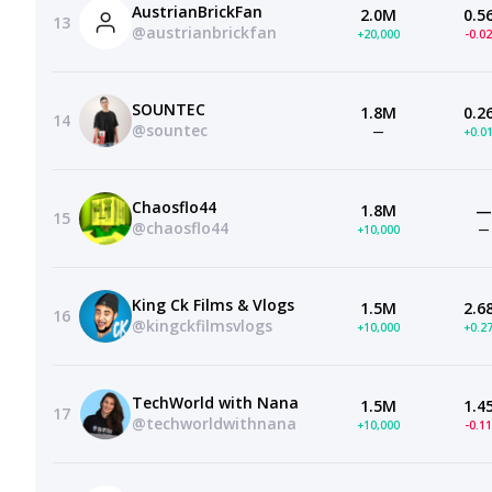
AustrianBrickFan
2.0M
0.5
13
@austrianbrickfan
+20,000
-0.0
SOUNTEC
1.8M
0.2
14
@sountec
—
+0.0
Chaosflo44
1.8M
—
15
@chaosflo44
+10,000
—
King Ck Films & Vlogs
1.5M
2.6
16
@kingckfilmsvlogs
+10,000
+0.2
TechWorld with Nana
1.5M
1.4
17
@techworldwithnana
+10,000
-0.1