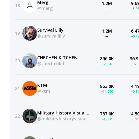
Merg
1.2M
9.6
18
@merg
—
+3.9
Survival Lilly
1.2M
6.4
19
@survivallilly
—
+0.4
CHECHEN KITCHEN
896.0K
36.9
20
@chechenkit
+2,000
+16.
KTM
863.0K
4.1
21
@ktm
+14,000
+0.8
Military History Visualized
787.0K
4.5
22
@militaryhistoryvisualized
+1,000
-0.9