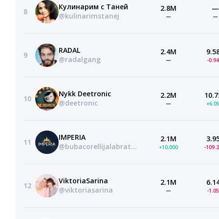
Кулинарим с Таней
2.8M
—
8
@kulinarimstanej
—
—
RADAL
2.4M
9.5
9
@radalgang
—
-0.9
Nykk Deetronic
2.2M
10.7
10
@deetronic
—
+6.0
IMPERIA
2.1M
3.9
11
@bubacorellijalabratofficial
+10,000
-109.
ViktoriaSarina
2.1M
6.1
12
@viktoriasarina
—
-1.0