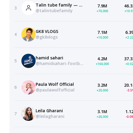
Talin tube family — عائلة تالين تيوب
7.9M
46.3
3
@talintubefamily
+70,000
+10.
GK8 VLOGS
7.1M
6.3
4
@gk8vlogs
+10,000
+2.2
hamid sahari
4.2M
37.3
5
@hamidsahari-football1
+160,000
+0.0
Paula Wolf Official
3.2M
20.1
6
@paulawolfofficial
+20,000
-3.
Leila Gharani
3.1M
1.1
7
@leilagharani
+20,000
-0.0