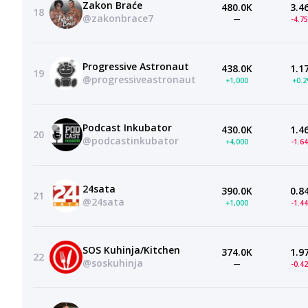
Zakon Braće
480.0K
3.4
18
@zakonbrace7
—
-4.7
Progressive Astronaut
438.0K
1.1
19
@progressiveastronaut
+1,000
+0.
Podcast Inkubator
430.0K
1.4
20
@podcastinkubator
+4,000
-1.6
24sata
390.0K
0.8
21
@24sata
+1,000
-1.4
SOS Kuhinja/Kitchen
374.0K
1.9
22
@soskuhinja
—
-0.4