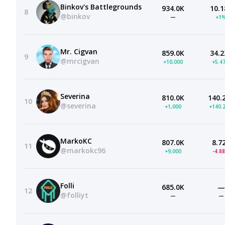
Binkov's Battlegrounds
934.0K
10.1
8
@binkov
—
+1
Mr. Cigvan
859.0K
34.2
9
@mrcigvan
+10,000
+5.4
Severina
810.0K
140.
10
@severina
+1,000
+140.
MarkoKC
807.0K
8.7
11
@markokc96
+9,000
-4.8
Folli
685.0K
—
12
@folliyt
—
—