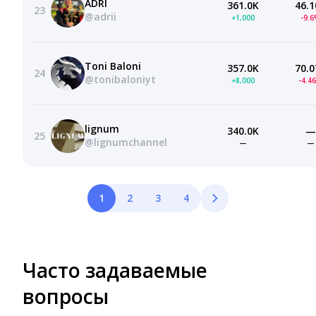
ADRI
361.0K
46.1
23
@adrii
+1,000
-9.
Toni Baloni
357.0K
70.0
24
@tonibaloniyt
+8,000
-4.4
lignum
340.0K
—
25
@lignumchannel
—
—
1
2
3
4
Часто задаваемые
вопросы