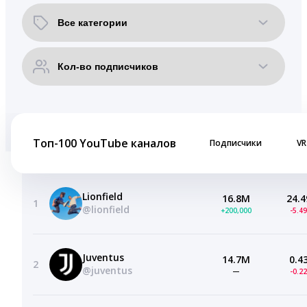
Топ-100 YouTube каналов
Подписчики
VR
Lionfield
16.8M
24.4
1
@lionfield
+200,000
-5.4
Juventus
14.7M
0.4
2
@juventus
—
-0.2