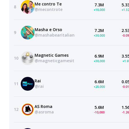
Me contro Te
7.3M
5.3
8
@mecontrote
+10,000
+1.3
Masha e Orso
7.2M
2.5
9
@mashabearitalian
+30,000
-0.0
Magnetic Games
6.9M
3.5
10
@magneticgamesit
+30,000
+1.
Rai
6.6M
0.0
11
@rai
+20,000
-0.0
AS Roma
5.6M
1.5
12
@asroma
-10,000
-1.2