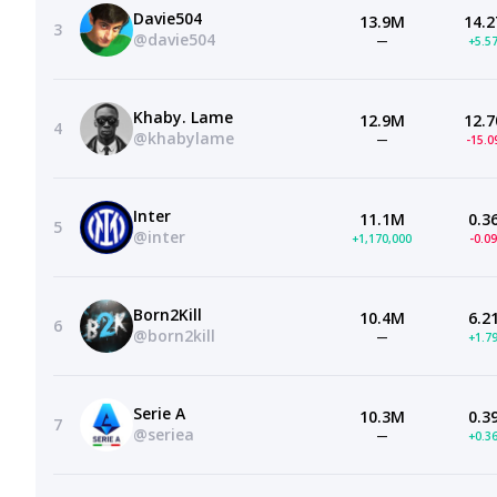
Davie504
13.9M
14.2
3
@davie504
—
+5.5
Khaby. Lame
12.9M
12.7
4
@khabylame
—
-15.
Inter
11.1M
0.3
5
@inter
+1,170,000
-0.0
Born2Kill
10.4M
6.2
6
@born2kill
—
+1.7
Serie A
10.3M
0.3
7
@seriea
—
+0.3