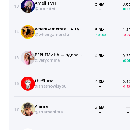
Ameli TVIT
5.4M
0.6
13
@amelitvit
—
+0.1
WhenGamersFail ► Lyon
5.3M
1.4
14
@whengamersfail
+10,000
-0.2
ВЕРЬЁМИНА — здоровье и фитнес
4.5M
0.2
15
@veryomina
—
+0.0
theShow
4.3M
0.4
16
@theshowisyou
—
-1.7
Anima
3.6M
—
17
@thatsanima
—
—