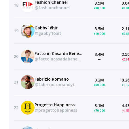
Fashion Channel
3.5M
0.0
18
@fashionchannel
+30,000
+0.0
Gabby16bit
3.5M
2.1
19
@gabby16bit
+10,000
+0.6
Fatto in Casa da Benedetta
3.4M
2.5
20
@fattoincasadabenedettaofficial
—
-2.3
Fabrizio Romano
3.2M
8.2
21
@fabrizioromanoyt
+80,000
+1.3
Progetto Happiness
3.1M
4.4
22
@progettohappiness
+70,000
-4.4