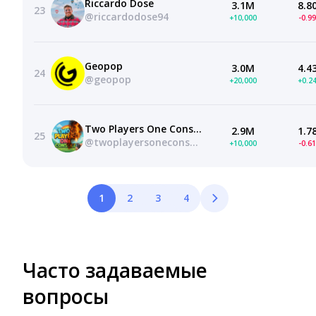
Riccardo Dose
3.1M
8.8
23
@riccardodose94
+10,000
-0.9
Geopop
3.0M
4.4
24
@geopop
+20,000
+0.2
Two Players One Console
2.9M
1.7
25
@twoplayersoneconsoleyt
+10,000
-0.6
1
2
3
4
Часто задаваемые
вопросы