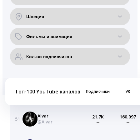
Топ-100 YouTube каналов
Подписчики
VR
Alvar
21.7K
160.097
51
@Alvar
—
—