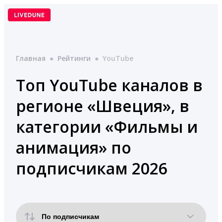
Перейти
к
содержимому
Главная
●
Рейтинги
●
YouTube
Топ YouTube каналов в
регионе «Швеция», в
категории «Фильмы и
анимация» по
подписчикам 2026