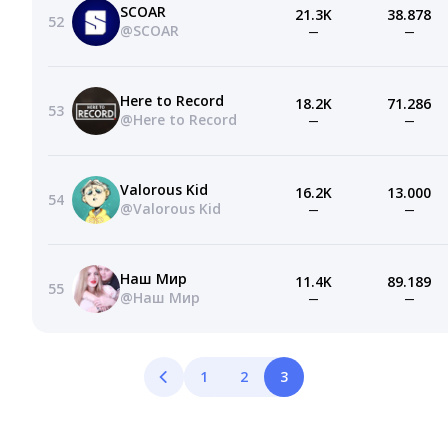
SCOAR
21.3K
38.878
52
@SCOAR
—
—
Here to Record
18.2K
71.286
53
@Here to Record
—
—
Valorous Kid
16.2K
13.000
54
@Valorous Kid
—
—
Наш Мир
11.4K
89.189
55
@Наш Мир
—
—
1
2
3