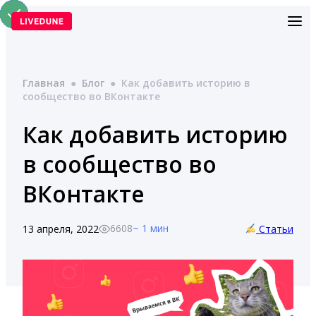
Перейти
к
содержимому
Главная
●
Блог
●
Как добавить историю в
сообщество во ВКонтакте
Как добавить историю
в сообщество во
ВКонтакте
6608
~ 1 мин
13 апреля, 2022
Статьи