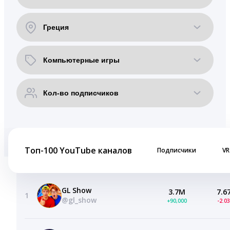
Топ-100 YouTube каналов
Подписчики
VR
GL Show
3.7M
7.6
1
@gl_show
+90,000
-2.0