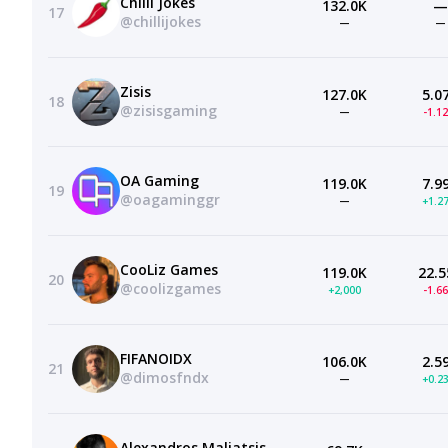
Chilli Jokes
132.0K
—
17
@chillijokes
—
—
Zisis
127.0K
5.0
18
@zisisgaming
—
-1.1
OA Gaming
119.0K
7.9
19
@oagaminggr
—
+1.2
CooLiz Games
119.0K
22.5
20
@coolizgames
+2,000
-1.6
FIFANOIDX
106.0K
2.5
21
@dimosfndx
—
+0.2
Alexandros Maliatsis