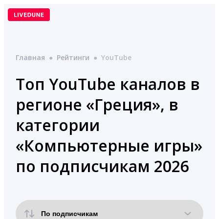
Перейти
к
содержимому
Главная
●
Рейтинги
●
YouTube
Топ YouTube каналов в
регионе «Греция», в
категории
«Компьютерные игры»
по подписчикам 2026