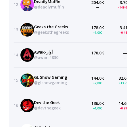
DeadlyMuffin
204.0K
3.7
12
@deadlymuffin
—
-149.
Geeks the Greeks
178.0K
3.4
13
@geeksthegreeks
+1,000
-0.4
AwaR-أوار
170.0K
—
14
@awar-4830
—
—
GL Show Gaming
144.0K
32.6
15
@glshowgaming
+2,000
+13.
Dev the Geek
136.0K
14.6
16
@devthegeek
+1,000
-0.9