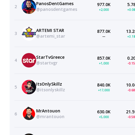
PanosDentGames
977.0K
5.7
2
@panosdentgames
+2,000
+0.0
ARTEMI STAR
877.0K
13.2
3
@artemi_star
—
+3.1
StarTvGreece
857.0K
0.2
4
@startvgr
+1,000
-0.1
ItsOnlySkillz
840.0K
10.0
5
@itsonlyskillz
+17,000
-0.6
MrAntouon
630.0K
21.5
6
@mrantouon
+5,000
-0.5