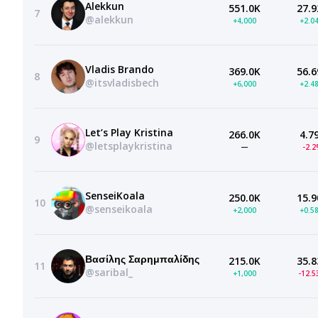
Alekkun
551.0K
27.9
7
@alekkun
+4,000
+2.0
Vladis Brando
369.0K
56.6
8
@itsvladisbech
+6,000
+2.4
Let’s Play Kristina
266.0K
4.7
9
@letsplaykristina
—
-2.
SenseiKoala
250.0K
15.9
10
@senseikoala
+2,000
+0.5
Βασίλης Σαρημπαλίδης
215.0K
35.8
11
@saribal_
+1,000
-12.