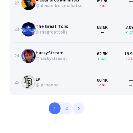
69.7K
—
22
@alexandros.maliatsis.salas.
-100
—
The Great Tolis
68.6K
3.0
23
@thegreattolis
—
+1.2
HackyStream
62.5K
16.9
24
@hackystream
+1,600
-10.
LP
60.1K
—
25
@lpchannel
-100
—
1
2