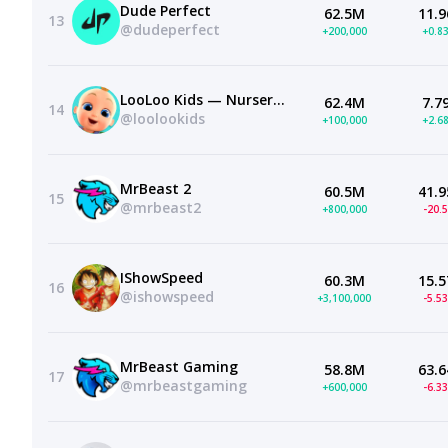
Dude Perfect
62.5M
11.9
13
@dudeperfect
+200,000
+0.8
LooLoo Kids — Nursery Rhymes and Children's Songs
62.4M
7.7
14
@loolookids
+100,000
+2.6
MrBeast 2
60.5M
41.9
15
@mrbeast2
+800,000
-20.
IShowSpeed
60.3M
15.5
16
@ishowspeed
+3,100,000
-5.5
MrBeast Gaming
58.8M
63.6
17
@mrbeastgaming
+600,000
-6.3