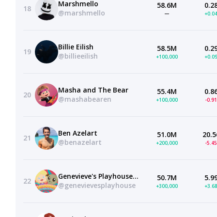
Marshmello
58.6M
0.2
18
@marshmello
—
+0.0
Billie Eilish
58.5M
0.2
19
@billieeilish
+100,000
+0.0
Masha and The Bear
55.4M
0.8
20
@mashabearen
+100,000
-0.9
Ben Azelart
51.0M
20.5
21
@benazelart
+200,000
-5.4
Genevieve's Playhouse — Learning Videos for Kids
50.7M
5.9
22
@genevievesplayhouse
+300,000
+3.6