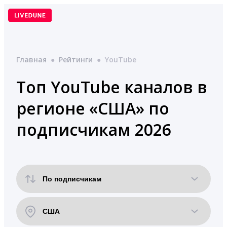
Перейти
к
содержимому
Главная
●
Рейтинги
●
YouTube
Топ YouTube каналов в
регионе «США» по
подписчикам 2026