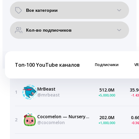
Топ-100 YouTube каналов
Подписчики
VR
MrBeast
512.0M
35.9
1
@mrbeast
+5,000,000
-1.4
Cocomelon — Nursery Rhymes
202.0M
0.6
2
@cocomelon
+1,000,000
-0.3