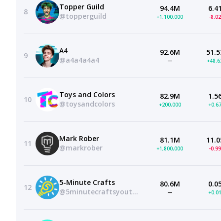
Topper Guild
94.4M
6.4
8
@topperguild
+1,100,000
-8.0
A4
92.6M
51.5
9
@a4a4a4a4
—
+48.
Toys and Colors
82.9M
1.5
10
@toysandcolors
+200,000
+0.6
Mark Rober
81.1M
11.0
11
@markrober
+1,800,000
-0.9
5-Minute Crafts
80.6M
0.0
12
@5minutecraftsyoutube
—
+0.0