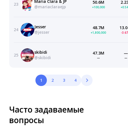
Maria Clara & JP
50.6M
2.2
23
@mariaclaraejp
+100,000
+0.5
Jesser
48.7M
13.0
24
@jesser
+1,800,000
-3.6
skibidi
47.3M
—
25
@skibidi
—
—
1
2
3
4
Часто задаваемые
вопросы