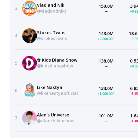
Vlad and Niki
150.0M
3.9
3
@vladandniki
—
+0.8
Stokes Twins
143.0M
18.6
4
@stokestwins
+2,000,000
+3.9
✿ Kids Diana Show
138.0M
0.5
5
@kidsdianashow
—
+0.0
Like Nastya
133.0M
6.8
6
@likenastyaofficial
+1,000,000
-5.8
Alan's Universe
101.0M
1.6
7
@alanchikinchow
—
-1.4