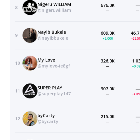
Nigeru WILLIAM
676.0K
—
8
@nigeruwilliam
—
—
Nayib Bukele
609.0K
46.7
9
@nayibbukele
+2,000
-22.
My Love
326.0K
1.0
10
@mylove-ie8gf
—
+0.0
SUPER PLAY
307.0K
—
11
@superplay147
—
-4.8
byCarty
215.0K
—
12
@bycarty
—
—