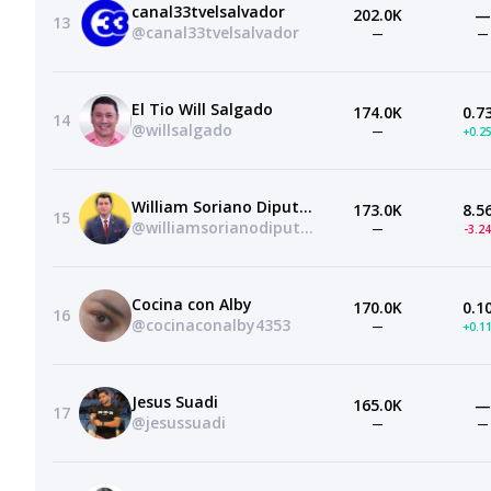
canal33tvelsalvador
202.0K
—
13
@canal33tvelsalvador
—
—
El Tio Will Salgado
174.0K
0.7
14
@willsalgado
—
+0.2
William Soriano Diputado
173.0K
8.5
15
@williamsorianodiputado
—
-3.2
Cocina con Alby
170.0K
0.1
16
@cocinaconalby4353
—
+0.1
Jesus Suadi
165.0K
—
17
@jesussuadi
—
—