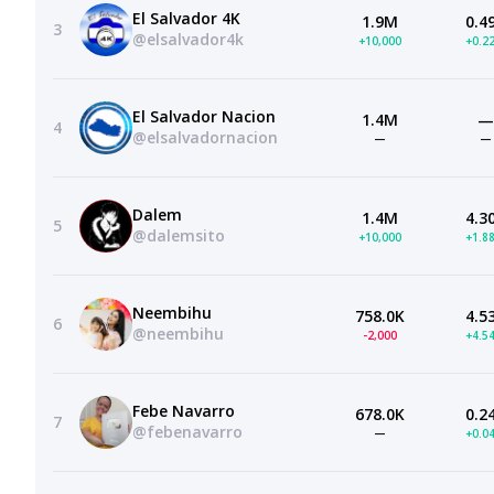
El Salvador 4K
1.9M
0.4
3
@elsalvador4k
+10,000
+0.2
El Salvador Nacion
1.4M
—
4
@elsalvadornacion
—
—
Dalem
1.4M
4.3
5
@dalemsito
+10,000
+1.8
Neembihu
758.0K
4.5
6
@neembihu
-2,000
+4.5
Febe Navarro
678.0K
0.2
7
@febenavarro
—
+0.0