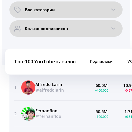
Топ-100 YouTube каналов
Подписчики
VR
Alfredo Larin
60.0M
10.9
1
@alfredolarin
+400,000
-0.2
Fernanfloo
50.5M
1.7
2
@fernanfloo
+100,000
+0.3