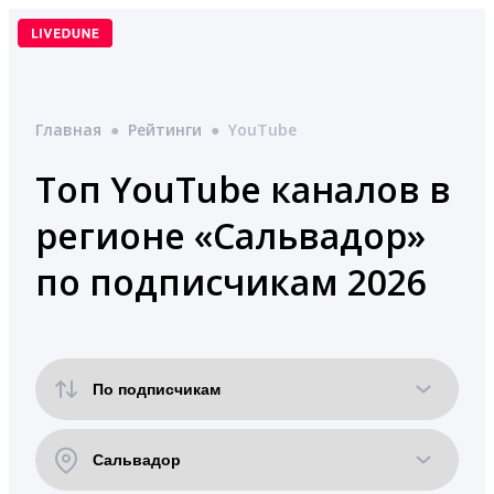
Перейти
к
содержимому
Главная
●
Рейтинги
●
YouTube
Топ YouTube каналов в
регионе «Сальвадор»
по подписчикам 2026