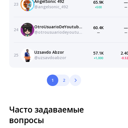
ÁngelSonic 492
65.9K
—
23
@angelsonic_492
+500
—
OtroUsuarioDeYoutube c:
60.4K
—
24
@otrousuariodeyoutubec1603
—
—
Uzsavdo Abzor
57.1K
2.4
25
@uzsavdoabzor
+1,000
-0.3
1
2
Часто задаваемые
вопросы