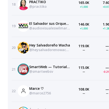
PRACTIKO
165.0K
7.6
18
@practiko
+1,000
+0.8
El Salvador sus Orquestas y Grupos en Vivo
146.0K
1.9
19
@audiovisualeswilmarpro
+1,000
+1.2
Hey Salvadoreño Wacha
119.0K
—
20
@heysalvadorenowacha
—
—
SmartWeb — Tutoriales de Photoshop
115.0K
—
21
@smartwebsv
—
-0.2
Marce ♡
108.0K
—
22
@marce2756
—
—