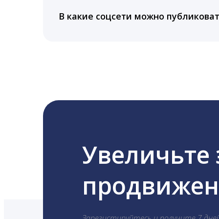
Да, мы не запрашиваем логины и пароли
информацию третьим лицам.
В какие соцсети можно публикова
LiveDune публикует посты в Instagram, Fa
Увеличьте
продвижени
Зарегистируйтесь и получите 7 дне