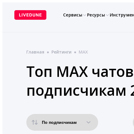
Перейти
к
Сервисы
Ресурсы
Инструме
содержимому
Главная
●
Рейтинги
●
MAX
Топ MAX чатов
подписчикам 