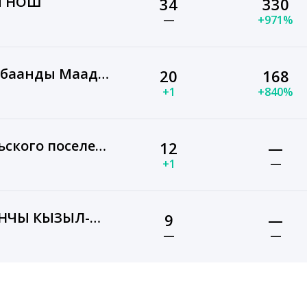
я НОШ
34
330
—
+971%
МБУ СДК имени "Борбаанды Маадыр-Оола" с. Саглы Овюрского кожууна Республики Тыва
20
168
+1
+840%
Администрации сельского поселения сумона Шуурмак Тес-Хемского кожууна Республики Тыва
12
—
+1
—
МБУ СДК ИМЕНИ "САНЧЫ КЫЗЫЛ-ООЛА" СУМОН ДУС-ДАГСКИЙ ОВЮРСКОГО РАЙОНА РЕСПУБЛИКИ ТЫВА
9
—
—
—