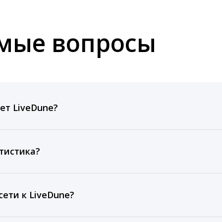
емые вопросы
ет LiveDune?
ов, комментариев, кликов, репостов, охватов и динам
ие посты и присылаем автоматические отчеты с метрик
тистика?
рентным и своим аккаунтам за 1 год при использовании
тарифа Бизнес отображаются сведения за 3 года, а при
ети к LiveDune?