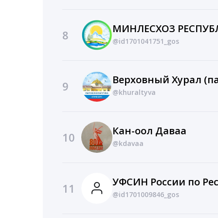
МИНЛЕСХОЗ РЕСПУБ
8
@id1701041751_gos
9
@khuraltyva
Кан-оол Даваа
10
@kdavaa
УФСИН России по Ре
11
@id1701009846_gos