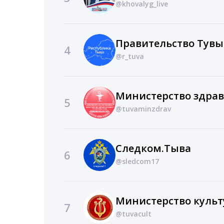
@khovalyg_live
Правительство Тувы
4
@r_tuva
5
@tuvaminzdrav
Следком.Тыва
6
@sledcom17
7
@tuvacult