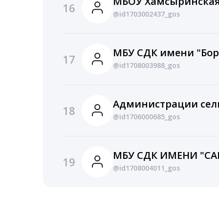
МБОУ Хамсыринска
16
@id1703002437_gos
17
@id1708003988_gos
18
@id1706000685_gos
19
@id1708004011_gos