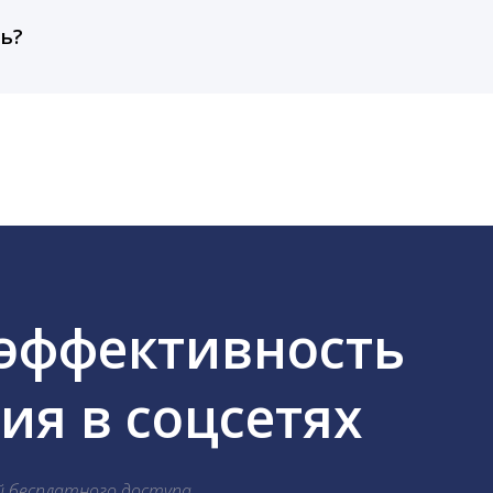
, работаем с соцсетями только через официальный API,
ть?
cebook, ВКонтакте, Telegram, Одноклассники, X, LinkedIn
 эффективность
я в соцсетях
й бесплатного доступа.