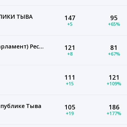
ЛИКИ ТЫВА
147
95
+5
+65%
Верховный Хурал (парламент) Республики Тыва
121
81
+8
+67%
111
121
+15
+109%
спублике Тыва
105
186
+19
+177%