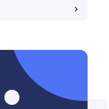
 не храним и не передаём персональную
, YouTube, Tik-Tok и Threads.