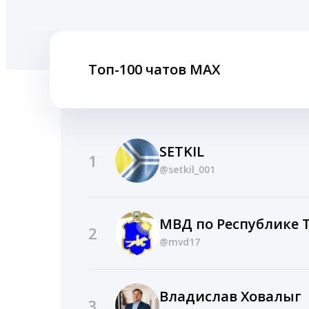
Топ-100 чатов MAX
SETKIL
1
@setkil_001
МВД по Республике 
2
@mvd17
Владислав Ховалыг
3