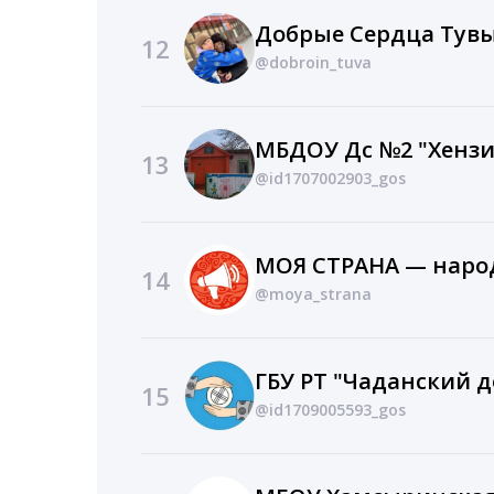
Добрые Сердца Тув
12
@dobroin_tuva
13
@id1707002903_gos
14
@moya_strana
ГБУ РТ "Чаданский 
15
@id1709005593_gos