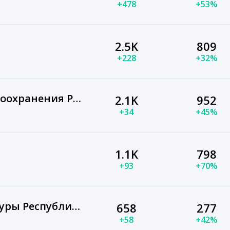
+478
+53%
2.5K
809
+228
+32%
Министерство здравоохранения Республики Тыва
2.1K
952
+34
+45%
1.1K
798
+93
+70%
Министерство культуры Республики Тыва
658
277
+58
+42%