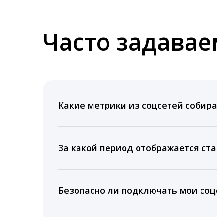
Часто задава
Какие метрики из соцсетей собира
Мы собираем данные по количеству лайк
время для публикации, показываем лучш
За какой период отображается ста
Вы можете изучить статистику по конку
подключении тарифа Блогер. При оплате 
Безопасно ли подключать мои соцс
5 лет.