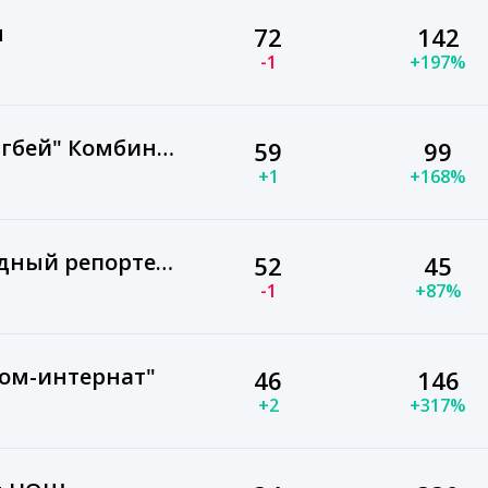
ы
72
142
-1
+197%
МБДОУ Дс №2 "Хензигбей" Комбинированного Вида С.Нарын Эрзинского Кожууна РТ
59
99
+1
+168%
МОЯ СТРАНА — народный репортер путеводитель
52
45
-1
+87%
дом-интернат"
46
146
+2
+317%