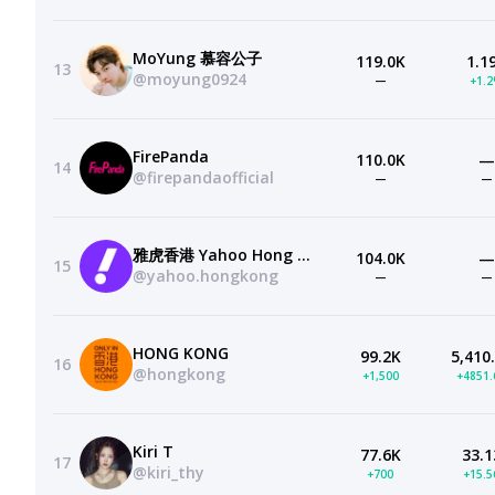
MoYung 慕容公子
119.0K
1.1
13
@moyung0924
—
+1.
FirePanda
110.0K
—
14
@firepandaofficial
—
—
雅虎香港 Yahoo Hong Kong
104.0K
—
15
@yahoo.hongkong
—
—
HONG KONG
99.2K
5,410
16
@hongkong
+1,500
+4851
Kiri T
77.6K
33.1
17
@kiri_thy
+700
+15.