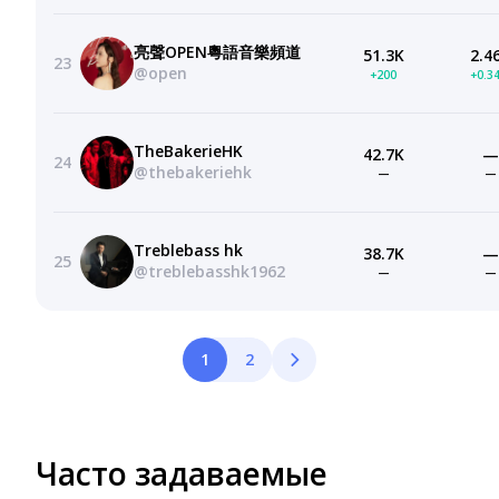
亮聲OPEN粵語音樂頻道
51.3K
2.4
23
@open
+200
+0.3
TheBakerieHK
42.7K
—
24
@thebakeriehk
—
—
Treblebass hk
38.7K
—
25
@treblebasshk1962
—
—
1
2
Часто задаваемые