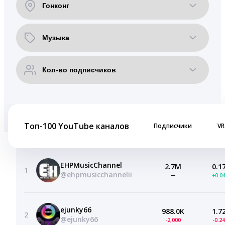
Топ-100 YouTube каналов
Подписчики
VR
EHPMusicChannel
2.7M
0.1
1
@ehpmusicchannelii
—
+0.0
ejunky66
988.0K
1.7
2
@ejunky66
-2,000
-0.2