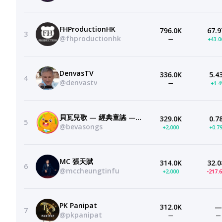
FHProductionHK
796.0K
67.9
3
@fhproductionhk
—
+43.
DenvasTV
336.0K
5.4
4
@denvastv
—
+1.
貝瓦兒歌 — 經典童謠 — 卡通動畫 — 最好的儿歌
329.0K
0.7
5
@bevasongs
+2,000
+0.7
MC 張天賦
314.0K
32.0
6
@mccheungtinfu
+2,000
-217.
PK Panipat
312.0K
—
7
@pkpanipat
—
—