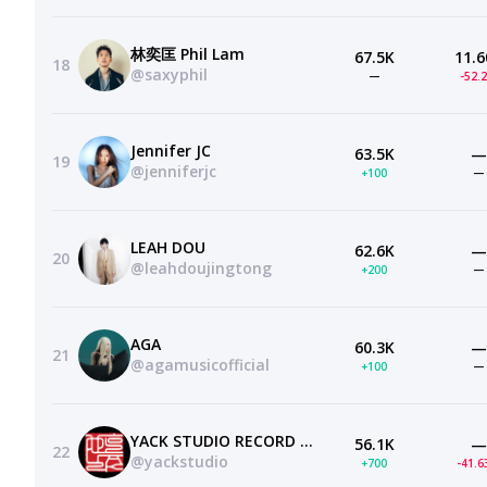
林奕匡 Phil Lam
67.5K
11.6
18
@saxyphil
—
-52.
Jennifer JC
63.5K
—
19
@jenniferjc
+100
—
LEAH DOU
62.6K
—
20
@leahdoujingtong
+200
—
AGA
60.3K
—
21
@agamusicofficial
+100
—
YACK STUDIO RECORD LIMITED
56.1K
—
22
@yackstudio
+700
-41.