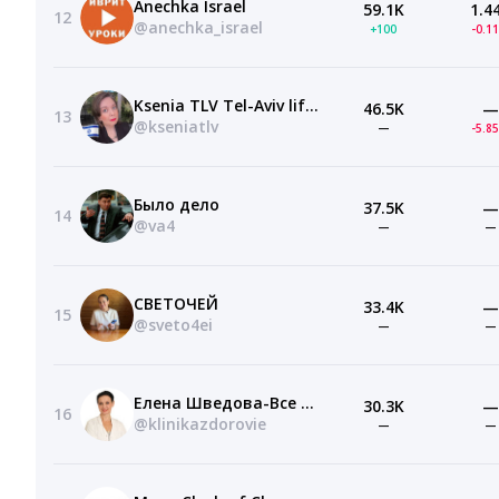
Anechka Israel
59.1K
1.4
12
@anechka_israel
+100
-0.1
Ksenia TLV Tel-Aviv life style
46.5K
—
13
@kseniatlv
—
-5.8
Было дело
37.5K
—
14
@va4
—
—
CВЕТОЧЕЙ
33.4K
—
15
@sveto4ei
—
—
Елена Шведова-Все о здоровье
30.3K
—
16
@klinikazdorovie
—
—