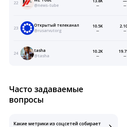
13.8K
—
22
@news-tube
—
—
Открытый телеканал
10.5K
2.1
23
@rusarvutorg
—
—
tasha
10.2K
19.7
24
@tasha
—
—
Часто задаваемые
вопросы
Какие метрики из соцсетей собирает