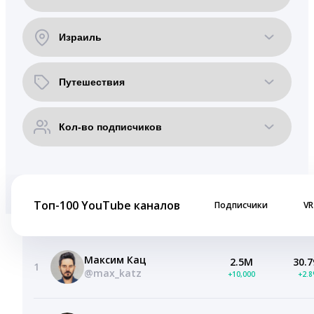
Топ-100 YouTube каналов
Подписчики
VR
Максим Кац
2.5M
30.7
1
@max_katz
+10,000
+2.