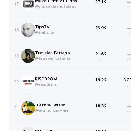
Muxa Clash of Clans
27.1K
—
17
@muxaclashofclans
—
—
TipsTV
23.9K
—
18
@babura
—
—
Traveler Tatiana
21.6K
—
19
@travelertatiana
—
—
RISODROM
19.2K
3.2
20
@risodrom
—
—
Житель Земли
18.3K
—
21
@жительземли
—
—
WZ TUBE