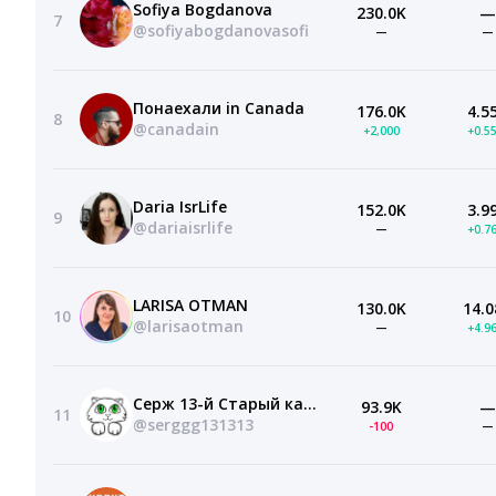
Sofiya Bogdanova
230.0K
—
7
@sofiyabogdanovasofi
—
—
Понаехали in Canada
176.0K
4.5
8
@canadain
+2,000
+0.5
Daria IsrLife
152.0K
3.9
9
@dariaisrlife
—
+0.7
LARISA OTMAN
130.0K
14.0
10
@larisaotman
—
+4.9
Серж 13-й Старый канал
93.9K
—
11
@serggg131313
-100
—