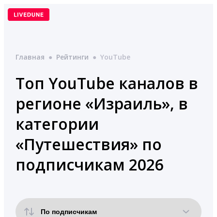
Перейти
к
содержимому
Главная
●
Рейтинги
●
YouTube
Топ YouTube каналов в
регионе «Израиль», в
категории
«Путешествия» по
подписчикам 2026