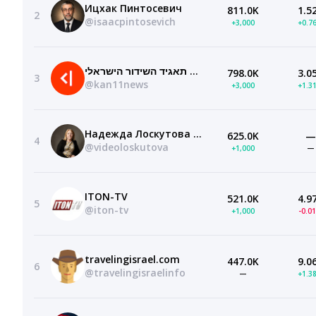
Ицхак Пинтосевич
811.0K
1.5
2
@isaacpintosevich
+3,000
+0.7
כאן | חדשות — תאגיד השידור הישראלי
798.0K
3.0
3
@kan11news
+3,000
+1.3
Надежда Лоскутова BFMrelax
625.0K
—
4
@videoloskutova
+1,000
—
ITON-TV
521.0K
4.9
5
@iton-tv
+1,000
-0.0
travelingisrael.com
447.0K
9.0
6
@travelingisraelinfo
—
+1.3