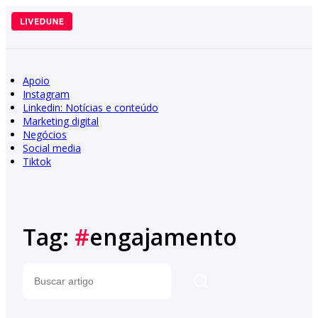
Pular
para
o
conteúdo
Apoio
Instagram
Linkedin: Notícias e conteúdo
Marketing digital
Negócios
Social media
Tiktok
Tag:
#
engajamento
Pesquisar