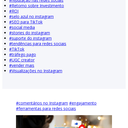
#
reputação nas redes sociais
#
Retorno sobre Investimento
#
ROI
#
selo azul no instagram
#
SEO para TikTok
#
social media
#
stories do instagram
#
suporte do instagram
#
tendências para redes sociais
#
TikTok
#
tráfego pago
#
UGC creator
#
vender mais
#
Visualizações no Instagram
#
comentários no Instagram
#
engajamento
#
ferramentas para redes sociais