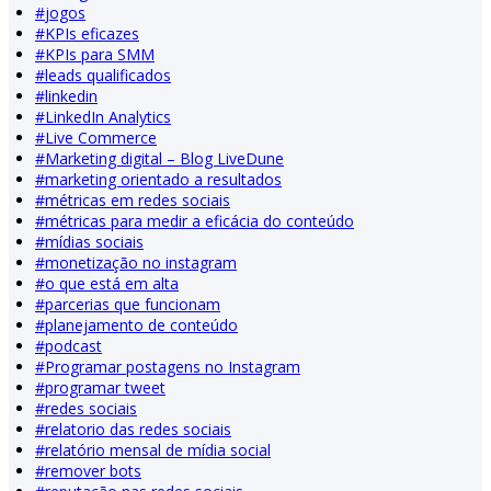
#
jogos
#
KPIs eficazes
#
KPIs para SMM
#
leads qualificados
#
linkedin
#
LinkedIn Analytics
#
Live Commerce
#
Marketing digital – Blog LiveDune
#
marketing orientado a resultados
#
métricas em redes sociais
#
métricas para medir a eficácia do conteúdo
#
mídias sociais
#
monetização no instagram
#
o que está em alta
#
parcerias que funcionam
#
planejamento de conteúdo
#
podcast
#
Programar postagens no Instagram
#
programar tweet
#
redes sociais
#
relatorio das redes sociais
#
relatório mensal de mídia social
#
remover bots