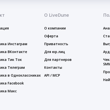
кт
О LiveDune
По
тация
О компании
Ана
Оферта
Ста
ика Инстаграм
Приватность
Выг
ика ВКонтакте
Для юр.лиц
Ауд
ика Тик Ток
Для партнеров
Чек
SM
ика Телеграм
Контакты
Про
ика в Одноклассниках
API / MCP
Най
ика Facebook
ика Макс