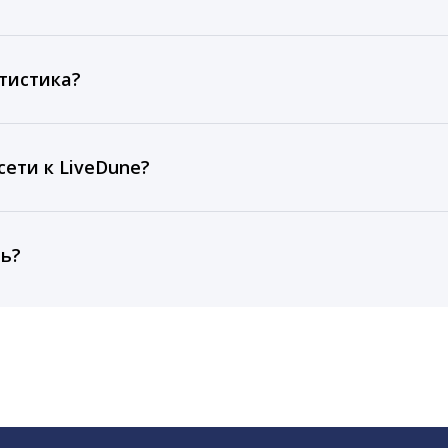
ов, комментариев, кликов, репостов, охватов и динам
ие посты и присылаем автоматические отчеты с метрик
тистика?
рентным и своим аккаунтам за 1 год при использовании
тарифа Бизнес отображаются сведения за 3 года, а при
ети к LiveDune?
, работаем с соцсетями только через официальный API,
ть?
cebook, ВКонтакте, Telegram, Одноклассники, X, LinkedIn