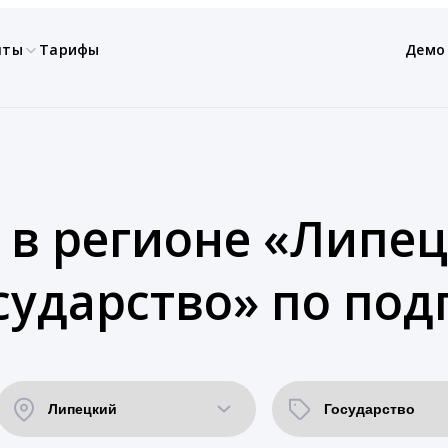
нты
Тарифы
Демо
 в регионе «Липец
сударство» по под