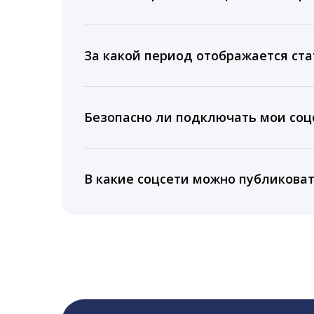
Мы собираем данные по количеству лайк
время для публикации, показываем лучш
За какой период отображается ста
Вы можете изучить статистику по конку
подключении тарифа Блогер. При оплате 
Безопасно ли подключать мои соцс
5 лет.
Да, мы не запрашиваем логины и пароли
информацию третьим лицам.
В какие соцсети можно публикова
LiveDune публикует посты в Instagram, Fa